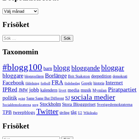
Deepedition
förut
Frisöket
Sök
efter:
Taxonomin
#blogg100
bloggar
blogg
bloggande
barn
bloggare
Borlänge
deepedition
Brit Stakston
bloggosfären
demokrati
FRA
Facebook
Internet
Google
historia
fildelning
fotboll
födelsedag
Piratpartiet
IPRed
jobb
kalendern
media
JMW
livet
musik
Mymlan
sociala medier
politik
SJ
Same Same But Different
präst
Stockholm
Stora Bloggpriset
Sverigedemokraterna
sorg
Socialdemokraterna
Twitter
TPB
tåg
tweepblogs
tävling
U2
Wikileaks
Frisöket
Sök