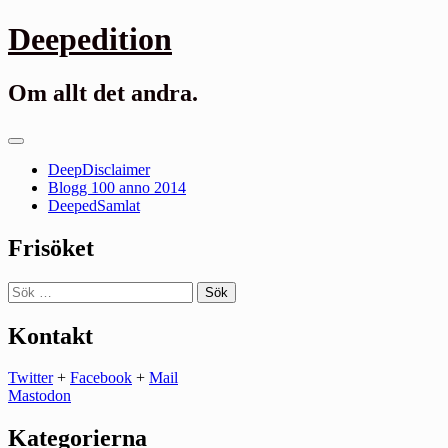
Gå
Deepedition
till
innehåll
Om allt det andra.
Primär
meny
DeepDisclaimer
Blogg 100 anno 2014
DeepedSamlat
Frisöket
Sök
efter:
Kontakt
Twitter
+
Facebook
+
Mail
Mastodon
Kategorierna