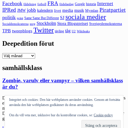
FRA
Facebook
Internet
Google
historia
fildelning
fotboll
födelsedag
Piratpartiet
IPRed
jobb
kalendern
media
JMW
livet
musik
Mymlan
sociala medier
politik
SJ
Same Same But Different
präst
Stockholm
Stora Bloggpriset
Sverigedemokraterna
sorg
Socialdemokraterna
Twitter
TPB
tåg
tweepblogs
tävling
U2
Wikileaks
Deepedition förut
Deepedition
förut
samhällsklass
Zombie, varulv eller vampyr – vilken samhällsklass
är du?
Disclaimer: Jag utger mig inte för att vara vare sig expert på zombies
Integritet och cookies: Den här webbplatsen använder cookies. Genom att fortsätta
eller på metaforik. Det här är en text som jag skrev en sen natt i
använda den här webbplatsen godkänner du deras användning.
midsommar. Bli hellre roade än upprörda över eventuella felslut.
Diskutera dem istället. Jag och sonen tittar en del på film. Det är vår
Om du vill veta mer, inklusive hur du kontrollerar cookies, se:
Cookie-policy
gemensamma… hobby typ. Jag […]
"Zombie,