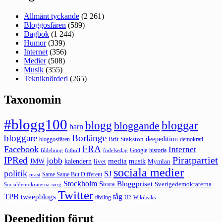
Allmänt tyckande
(2 261)
Bloggosfären
(589)
Dagbok
(1 244)
Humor
(339)
Internet
(356)
Medier
(508)
Musik
(355)
Tekniknörderi
(265)
Taxonomin
#blogg100
bloggar
blogg
bloggande
barn
bloggare
Borlänge
deepedition
Brit Stakston
bloggosfären
demokrati
FRA
Facebook
Internet
Google
historia
fildelning
fotboll
födelsedag
Piratpartiet
IPRed
jobb
kalendern
media
JMW
livet
musik
Mymlan
sociala medier
politik
SJ
Same Same But Different
präst
Stockholm
Stora Bloggpriset
Sverigedemokraterna
sorg
Socialdemokraterna
Twitter
TPB
tåg
tweepblogs
tävling
U2
Wikileaks
Deepedition förut