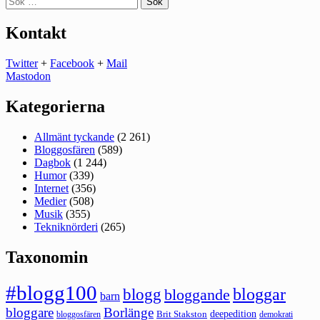
efter:
Kontakt
Twitter
+
Facebook
+
Mail
Mastodon
Kategorierna
Allmänt tyckande
(2 261)
Bloggosfären
(589)
Dagbok
(1 244)
Humor
(339)
Internet
(356)
Medier
(508)
Musik
(355)
Tekniknörderi
(265)
Taxonomin
#blogg100
bloggar
blogg
bloggande
barn
bloggare
Borlänge
deepedition
Brit Stakston
bloggosfären
demokrati