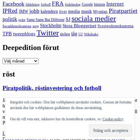
FRA
Facebook
Internet
Google
historia
fildelning
fotboll
födelsedag
Piratpartiet
IPRed
jobb
kalendern
media
JMW
livet
musik
Mymlan
sociala medier
politik
SJ
Same Same But Different
präst
Stockholm
Stora Bloggpriset
Sverigedemokraterna
sorg
Socialdemokraterna
Twitter
TPB
tåg
tweepblogs
tävling
U2
Wikileaks
Deepedition förut
Deepedition
förut
röst
Piratpolitik, röstinvestering och fotboll
Jag har varit på fotbollscup i Örebro med sonen. Det gick ok. Därför
Integritet och cookies: Den här webbplatsen använder cookies. Genom att fortsätta
har jag inte kunnat läsa in mig på det som händer: mitt fokus har
använda den här webbplatsen godkänner du deras användning.
varit på P11 Forssa BK :). Men jag har ändå sett hur ungdomsfotboll
många gånger kan likna politik. Situationen vi har idag är att
Om du vill veta mer, inklusive hur du kontrollerar cookies, se:
Cookie-policy
Piratpartiet är ett ungt […]
"Piratpolitik,
Läs mer
röstinvestering
Drivs med WordPress
|
Tema: Intergalactic av
WordPress.com
.