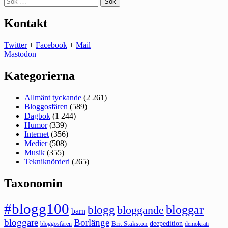
efter:
Kontakt
Twitter
+
Facebook
+
Mail
Mastodon
Kategorierna
Allmänt tyckande
(2 261)
Bloggosfären
(589)
Dagbok
(1 244)
Humor
(339)
Internet
(356)
Medier
(508)
Musik
(355)
Tekniknörderi
(265)
Taxonomin
#blogg100
bloggar
blogg
bloggande
barn
bloggare
Borlänge
deepedition
Brit Stakston
bloggosfären
demokrati