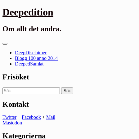
Gå
Deepedition
till
innehåll
Om allt det andra.
Primär
meny
DeepDisclaimer
Blogg 100 anno 2014
DeepedSamlat
Frisöket
Sök
efter:
Kontakt
Twitter
+
Facebook
+
Mail
Mastodon
Kategorierna