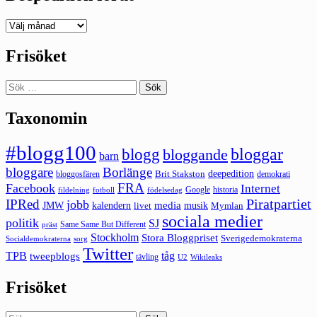
Deepedition
förut
Frisöket
Sök
efter:
Taxonomin
#blogg100
bloggar
blogg
bloggande
barn
bloggare
Borlänge
deepedition
Brit Stakston
bloggosfären
demokrati
FRA
Facebook
Internet
Google
historia
fildelning
fotboll
födelsedag
Piratpartiet
IPRed
jobb
kalendern
media
JMW
livet
musik
Mymlan
sociala medier
politik
SJ
Same Same But Different
präst
Stockholm
Stora Bloggpriset
Sverigedemokraterna
sorg
Socialdemokraterna
Twitter
TPB
tåg
tweepblogs
tävling
U2
Wikileaks
Frisöket
Sök