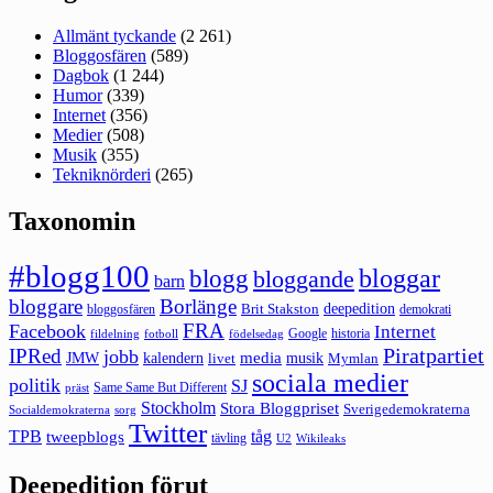
Allmänt tyckande
(2 261)
Bloggosfären
(589)
Dagbok
(1 244)
Humor
(339)
Internet
(356)
Medier
(508)
Musik
(355)
Tekniknörderi
(265)
Taxonomin
#blogg100
bloggar
blogg
bloggande
barn
bloggare
Borlänge
deepedition
Brit Stakston
bloggosfären
demokrati
FRA
Facebook
Internet
Google
historia
fildelning
fotboll
födelsedag
Piratpartiet
IPRed
jobb
kalendern
media
JMW
livet
musik
Mymlan
sociala medier
politik
SJ
Same Same But Different
präst
Stockholm
Stora Bloggpriset
Sverigedemokraterna
sorg
Socialdemokraterna
Twitter
TPB
tåg
tweepblogs
tävling
U2
Wikileaks
Deepedition förut