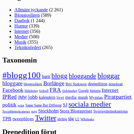
Allmänt tyckande
(2 261)
Bloggosfären
(589)
Dagbok
(1 244)
Humor
(339)
Internet
(356)
Medier
(508)
Musik
(355)
Tekniknörderi
(265)
Taxonomin
#blogg100
bloggar
blogg
bloggande
barn
bloggare
Borlänge
deepedition
Brit Stakston
bloggosfären
demokrati
FRA
Facebook
Internet
Google
historia
fildelning
fotboll
födelsedag
Piratpartiet
IPRed
jobb
kalendern
media
JMW
livet
musik
Mymlan
sociala medier
politik
SJ
Same Same But Different
präst
Stockholm
Stora Bloggpriset
Sverigedemokraterna
sorg
Socialdemokraterna
Twitter
TPB
tåg
tweepblogs
tävling
U2
Wikileaks
Deepedition förut