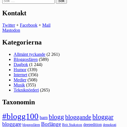
efter:
Kontakt
Twitter
+
Facebook
+
Mail
Mastodon
Kategorierna
Allmänt tyckande
(2 261)
Bloggosfären
(589)
Dagbok
(1 244)
Humor
(339)
Internet
(356)
Medier
(508)
Musik
(355)
Tekniknörderi
(265)
Taxonomin
#blogg100
bloggar
blogg
bloggande
barn
bloggare
Borlänge
deepedition
Brit Stakston
bloggosfären
demokrati