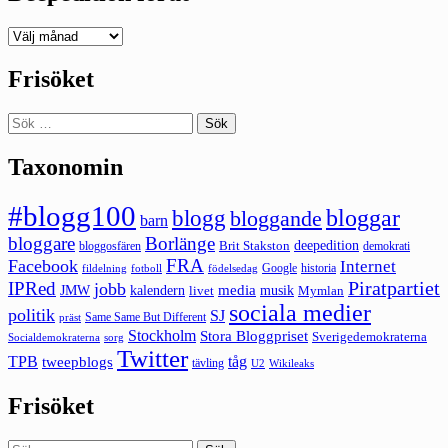
Deepedition
förut
Frisöket
Sök
efter:
Taxonomin
#blogg100
bloggar
blogg
bloggande
barn
bloggare
Borlänge
deepedition
Brit Stakston
bloggosfären
demokrati
FRA
Facebook
Internet
Google
historia
fildelning
fotboll
födelsedag
Piratpartiet
IPRed
jobb
kalendern
media
JMW
livet
musik
Mymlan
sociala medier
politik
SJ
Same Same But Different
präst
Stockholm
Stora Bloggpriset
Sverigedemokraterna
sorg
Socialdemokraterna
Twitter
TPB
tåg
tweepblogs
tävling
U2
Wikileaks
Frisöket
Sök