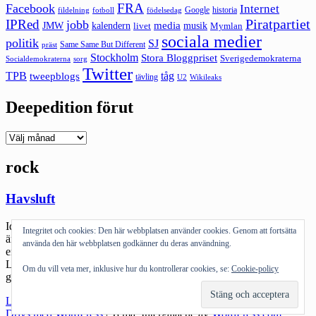
FRA
Facebook
Internet
Google
historia
fildelning
fotboll
födelsedag
Piratpartiet
IPRed
jobb
kalendern
media
JMW
livet
musik
Mymlan
sociala medier
politik
SJ
Same Same But Different
präst
Stockholm
Stora Bloggpriset
Sverigedemokraterna
sorg
Socialdemokraterna
Twitter
TPB
tåg
tweepblogs
tävling
U2
Wikileaks
Deepedition förut
Deepedition
förut
rock
Havsluft
Idag släppte Spotify en uppdatering och då började tjänsten att bli
Integritet och cookies: Den här webbplatsen använder cookies. Genom att fortsätta
ännu mer värdefull – den kan nu scrobbla till Last.fm dvs. det finns
använda den här webbplatsen godkänner du deras användning.
en social dimension att använda Spotify. Smart att använda sig av
Last.fm som ju redan används av rätt många. Hittar mig gör ni
Om du vill veta mer, inklusive hur du kontrollerar cookies, se:
Cookie-policy
genom att söka ”deeped”. Självklart skapades det en […]
"Havsluft"
Läs mer
Drivs med WordPress
|
Tema: Intergalactic av
WordPress.com
.