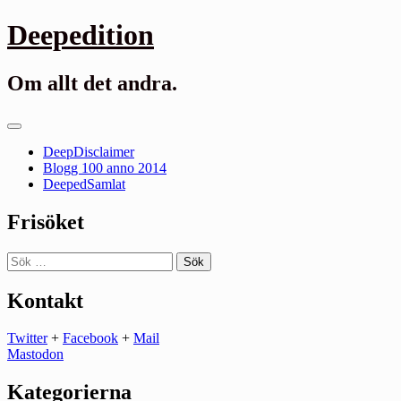
Gå
Deepedition
till
innehåll
Om allt det andra.
Primär
meny
DeepDisclaimer
Blogg 100 anno 2014
DeepedSamlat
Frisöket
Sök
efter:
Kontakt
Twitter
+
Facebook
+
Mail
Mastodon
Kategorierna