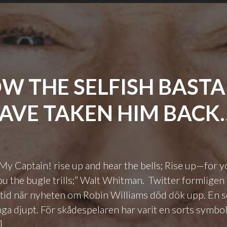
W THE SELFISH BAST
AVE TAKEN HIM BACK
My Captain! rise up and hear the bells; Rise up—for yo
u the bugle trills;” Walt Whitman. Twitter formligen
 tid när nyheten om Robin Williams död dök upp. En s
a djupt. För skådespelaren har varit en sorts symbol
]