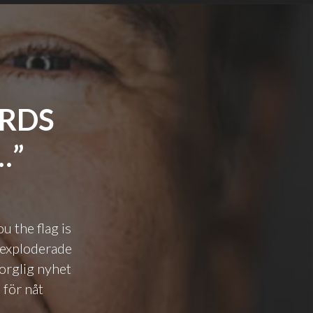
ARDS
…”
u the flag is
 exploderade
orglig nyhet
 för nåt