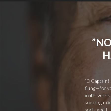
”NO
H
”O Captain! 
flung—for yo
inatt svensk
som tog mång
sorts god […