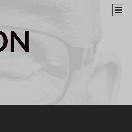
PRIM
MEN
ON