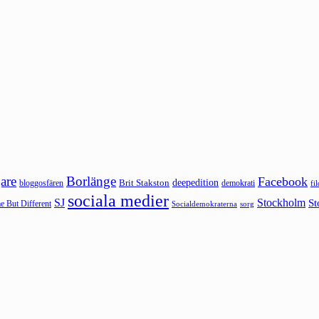
are
Borlänge
Facebook
deepedition
Brit Stakston
bloggosfären
demokrati
fi
sociala medier
SJ
Stockholm
St
 But Different
sorg
Socialdemokraterna