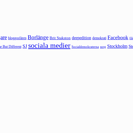
are
Borlänge
Facebook
deepedition
Brit Stakston
bloggosfären
demokrati
fi
sociala medier
SJ
Stockholm
St
 But Different
sorg
Socialdemokraterna