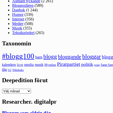
Allmänt tyckande
(2 261)
Bloggosfären
(589)
Dagbok
(1 244)
Humor
(339)
Internet
(356)
Medier
(508)
Musik
(355)
Tekniknörderi
(265)
Taxonomin
#blogg100
bloggar
blogg
bloggande
blogg
barn
Piratpartiet
politik
kalendern
media
livet
musik
Mymlan
Same Same
präst
tåg
U2
Wikileaks
Deepedition förut
Deepedition
förut
Researcher. digitalpr
Bloggen som aldrig dör