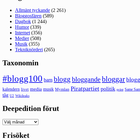
Allmänt tyckande
(2 261)
Bloggosfären
(589)
Dagbok
(1 244)
Humor
(339)
Internet
(356)
Medier
(508)
Musik
(355)
Tekniknörderi
(265)
Taxonomin
#blogg100
bloggar
blogg
bloggande
blogg
barn
Piratpartiet
politik
kalendern
media
livet
musik
Mymlan
Same Same
präst
tåg
U2
Wikileaks
Deepedition förut
Deepedition
förut
Frisöket