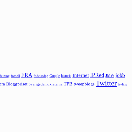
FRA
IPRed
jobb
Internet
JMW
Google
historia
ldelning
fotboll
födelsedag
Twitter
ora Bloggpriset
TPB
tweepblogs
Sverigedemokraterna
tävling