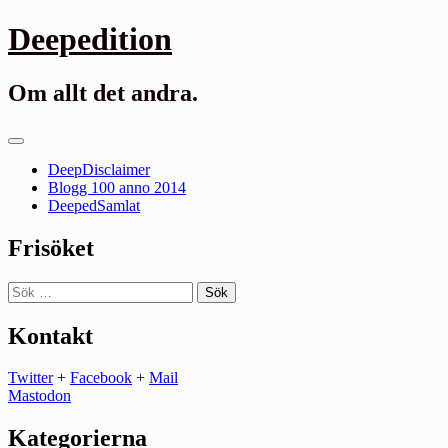
Gå
Deepedition
till
innehåll
Om allt det andra.
Primär
meny
DeepDisclaimer
Blogg 100 anno 2014
DeepedSamlat
Frisöket
Sök
efter:
Kontakt
Twitter
+
Facebook
+
Mail
Mastodon
Kategorierna