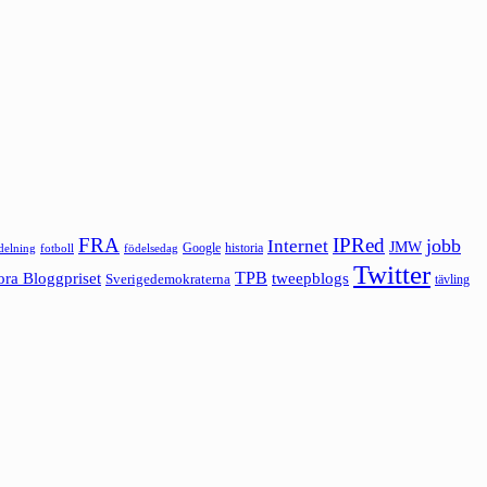
FRA
IPRed
jobb
Internet
JMW
Google
historia
ldelning
fotboll
födelsedag
Twitter
ora Bloggpriset
TPB
tweepblogs
Sverigedemokraterna
tävling