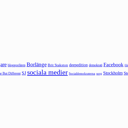
are
Borlänge
Facebook
deepedition
Brit Stakston
bloggosfären
demokrati
fi
sociala medier
SJ
Stockholm
St
 But Different
sorg
Socialdemokraterna