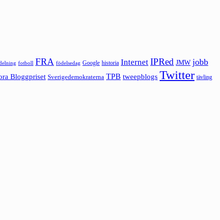
FRA
IPRed
jobb
Internet
JMW
Google
historia
ldelning
fotboll
födelsedag
Twitter
ora Bloggpriset
TPB
tweepblogs
Sverigedemokraterna
tävling