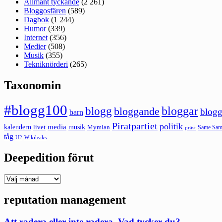
Allmänt tyckande
(2 261)
Bloggosfären
(589)
Dagbok
(1 244)
Humor
(339)
Internet
(356)
Medier
(508)
Musik
(355)
Tekniknörderi
(265)
Taxonomin
#blogg100
bloggar
blogg
bloggande
blogg
barn
Piratpartiet
politik
kalendern
media
livet
musik
Mymlan
Same Same
präst
tåg
U2
Wikileaks
Deepedition förut
Deepedition
förut
reputation management
Att radera eller inte radera. Vad tycker du?