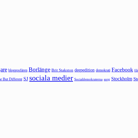
are
Borlänge
Facebook
deepedition
Brit Stakston
bloggosfären
demokrati
fi
sociala medier
SJ
Stockholm
St
 But Different
sorg
Socialdemokraterna