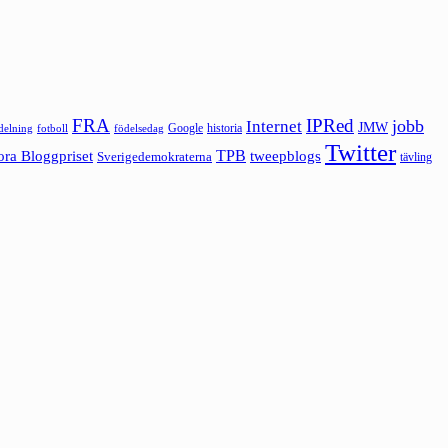
FRA
IPRed
jobb
Internet
JMW
Google
historia
ldelning
fotboll
födelsedag
Twitter
ora Bloggpriset
TPB
tweepblogs
Sverigedemokraterna
tävling