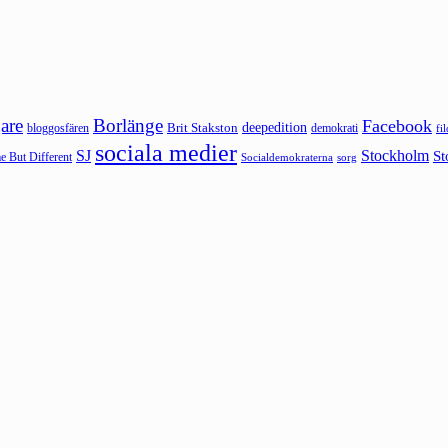
are
Borlänge
Facebook
deepedition
Brit Stakston
bloggosfären
demokrati
fi
sociala medier
SJ
Stockholm
St
 But Different
sorg
Socialdemokraterna