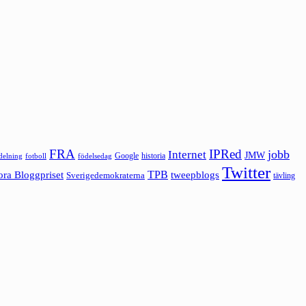
FRA
IPRed
jobb
Internet
JMW
Google
historia
ldelning
fotboll
födelsedag
Twitter
ora Bloggpriset
TPB
tweepblogs
Sverigedemokraterna
tävling