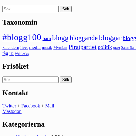
Sök
efter:
Taxonomin
#blogg100
bloggar
blogg
bloggande
blogg
barn
Piratpartiet
politik
kalendern
media
livet
musik
Mymlan
Same Same
präst
tåg
U2
Wikileaks
Frisöket
Sök
efter:
Kontakt
Twitter
+
Facebook
+
Mail
Mastodon
Kategorierna