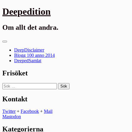
Gå
Deepedition
till
innehåll
Om allt det andra.
Primär
meny
DeepDisclaimer
Blogg 100 anno 2014
DeepedSamlat
Frisöket
Sök
efter:
Kontakt
Twitter
+
Facebook
+
Mail
Mastodon
Kategorierna