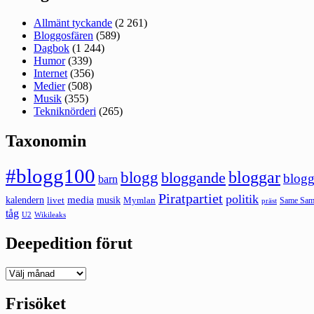
Allmänt tyckande
(2 261)
Bloggosfären
(589)
Dagbok
(1 244)
Humor
(339)
Internet
(356)
Medier
(508)
Musik
(355)
Tekniknörderi
(265)
Taxonomin
#blogg100
bloggar
blogg
bloggande
blogg
barn
Piratpartiet
politik
kalendern
media
livet
musik
Mymlan
Same Same
präst
tåg
U2
Wikileaks
Deepedition förut
Deepedition
förut
Frisöket