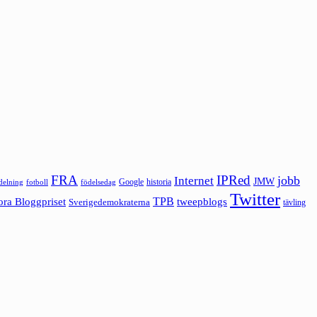
FRA
IPRed
jobb
Internet
JMW
Google
historia
ldelning
fotboll
födelsedag
Twitter
ora Bloggpriset
TPB
tweepblogs
Sverigedemokraterna
tävling