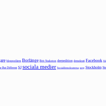
are
Borlänge
Facebook
deepedition
Brit Stakston
bloggosfären
demokrati
fi
sociala medier
SJ
Stockholm
St
 But Different
sorg
Socialdemokraterna