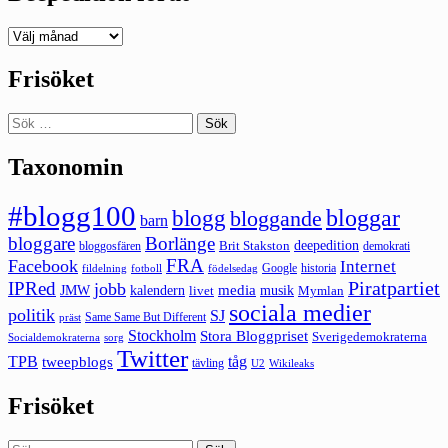
Deepedition
förut
Frisöket
Sök
efter:
Taxonomin
#blogg100
bloggar
blogg
bloggande
barn
bloggare
Borlänge
deepedition
Brit Stakston
bloggosfären
demokrati
FRA
Facebook
Internet
Google
historia
fildelning
fotboll
födelsedag
Piratpartiet
IPRed
jobb
kalendern
media
JMW
livet
musik
Mymlan
sociala medier
politik
SJ
Same Same But Different
präst
Stockholm
Stora Bloggpriset
Sverigedemokraterna
sorg
Socialdemokraterna
Twitter
TPB
tåg
tweepblogs
tävling
U2
Wikileaks
Frisöket
Sök