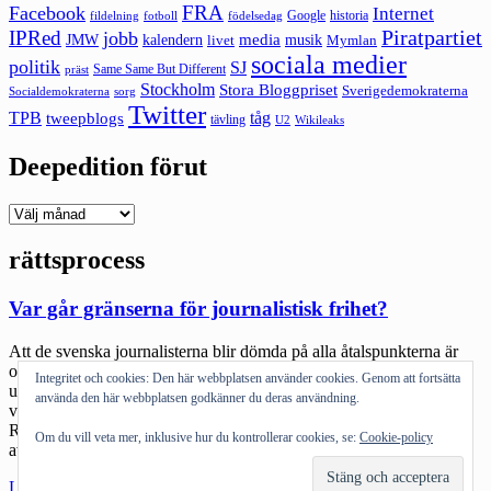
FRA
Facebook
Internet
Google
historia
fildelning
fotboll
födelsedag
Piratpartiet
IPRed
jobb
kalendern
media
JMW
livet
musik
Mymlan
sociala medier
politik
SJ
Same Same But Different
präst
Stockholm
Stora Bloggpriset
Sverigedemokraterna
sorg
Socialdemokraterna
Twitter
TPB
tåg
tweepblogs
tävling
U2
Wikileaks
Deepedition förut
Deepedition
förut
rättsprocess
Var går gränserna för journalistisk frihet?
Att de svenska journalisterna blir dömda på alla åtalspunkterna är
oroväckande för utvecklingen av pressfriheten i världen, en
Integritet och cookies: Den här webbplatsen använder cookies. Genom att fortsätta
utveckling som redan är illavarslande efter alla övergrepp som sker
använda den här webbplatsen godkänner du deras användning.
varje dag – Egypten, Ryssland, Syrien – listan börjar bli lång.
Rättegångar är ofta politiska och journalistisk frihet är en viktig del
Om du vill veta mer, inklusive hur du kontrollerar cookies, se:
Cookie-policy
av en demokratisk värld. Men […]
"Var
Läs mer