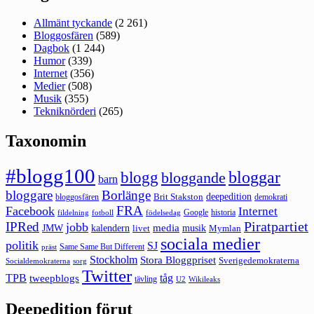
Allmänt tyckande
(2 261)
Bloggosfären
(589)
Dagbok
(1 244)
Humor
(339)
Internet
(356)
Medier
(508)
Musik
(355)
Tekniknörderi
(265)
Taxonomin
#blogg100
bloggar
blogg
bloggande
barn
bloggare
Borlänge
deepedition
Brit Stakston
bloggosfären
demokrati
FRA
Facebook
Internet
Google
historia
fildelning
fotboll
födelsedag
Piratpartiet
IPRed
jobb
kalendern
media
JMW
livet
musik
Mymlan
sociala medier
politik
SJ
Same Same But Different
präst
Stockholm
Stora Bloggpriset
Sverigedemokraterna
sorg
Socialdemokraterna
Twitter
TPB
tåg
tweepblogs
tävling
U2
Wikileaks
Deepedition förut