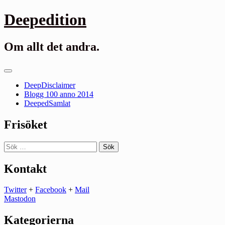
Gå
Deepedition
till
innehåll
Om allt det andra.
Primär
meny
DeepDisclaimer
Blogg 100 anno 2014
DeepedSamlat
Frisöket
Sök
efter:
Kontakt
Twitter
+
Facebook
+
Mail
Mastodon
Kategorierna