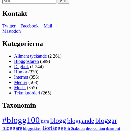
efter:
Kontakt
Twitter
+
Facebook
+
Mail
Mastodon
Kategorierna
Allmänt tyckande
(2 261)
Bloggosfären
(589)
Dagbok
(1 244)
Humor
(339)
Internet
(356)
Medier
(508)
Musik
(355)
Tekniknörderi
(265)
Taxonomin
#blogg100
bloggar
blogg
bloggande
barn
bloggare
Borlänge
deepedition
Brit Stakston
bloggosfären
demokrati