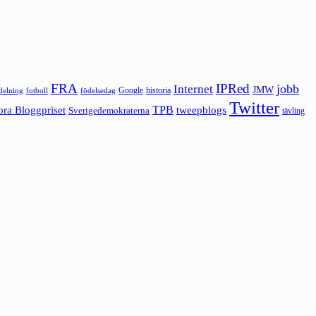
FRA
IPRed
jobb
Internet
JMW
Google
historia
ldelning
fotboll
födelsedag
Twitter
ora Bloggpriset
TPB
tweepblogs
Sverigedemokraterna
tävling