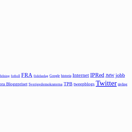
FRA
IPRed
jobb
Internet
JMW
Google
historia
ldelning
fotboll
födelsedag
Twitter
ora Bloggpriset
TPB
tweepblogs
Sverigedemokraterna
tävling