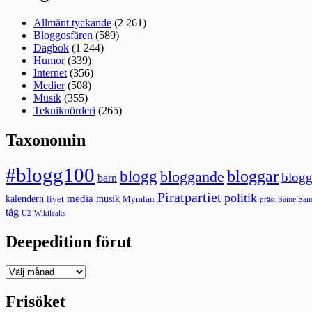
Allmänt tyckande
(2 261)
Bloggosfären
(589)
Dagbok
(1 244)
Humor
(339)
Internet
(356)
Medier
(508)
Musik
(355)
Tekniknörderi
(265)
Taxonomin
#blogg100
bloggar
blogg
bloggande
blogg
barn
Piratpartiet
politik
kalendern
media
livet
musik
Mymlan
Same Same
präst
tåg
U2
Wikileaks
Deepedition förut
Deepedition
förut
Frisöket