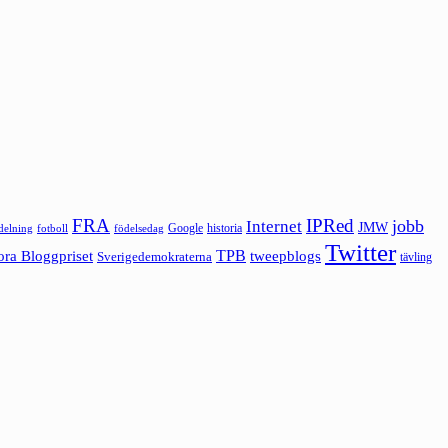
FRA
IPRed
jobb
Internet
JMW
Google
historia
ldelning
fotboll
födelsedag
Twitter
ora Bloggpriset
TPB
tweepblogs
Sverigedemokraterna
tävling