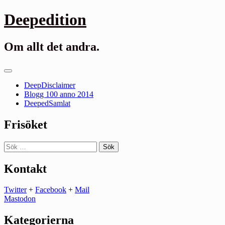
Gå
Deepedition
till
innehåll
Om allt det andra.
Primär
meny
DeepDisclaimer
Blogg 100 anno 2014
DeepedSamlat
Frisöket
Sök
efter:
Kontakt
Twitter
+
Facebook
+
Mail
Mastodon
Kategorierna