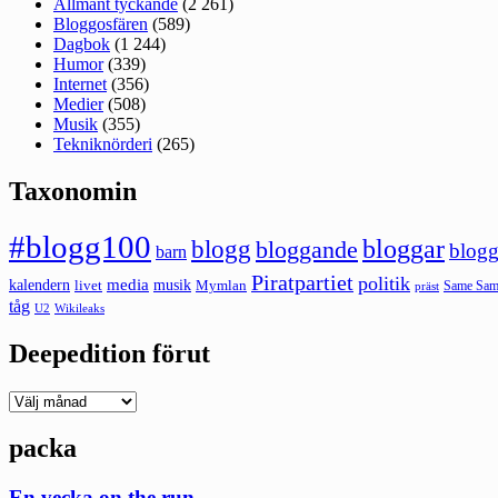
Allmänt tyckande
(2 261)
Bloggosfären
(589)
Dagbok
(1 244)
Humor
(339)
Internet
(356)
Medier
(508)
Musik
(355)
Tekniknörderi
(265)
Taxonomin
#blogg100
bloggar
blogg
bloggande
blogg
barn
Piratpartiet
politik
kalendern
media
livet
musik
Mymlan
Same Same
präst
tåg
U2
Wikileaks
Deepedition förut
Deepedition
förut
packa
En vecka on the run