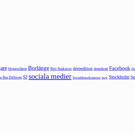
are
Borlänge
Facebook
deepedition
Brit Stakston
bloggosfären
demokrati
fi
sociala medier
SJ
Stockholm
St
 But Different
sorg
Socialdemokraterna