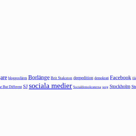
are
Borlänge
Facebook
deepedition
Brit Stakston
bloggosfären
demokrati
fi
sociala medier
SJ
Stockholm
St
 But Different
sorg
Socialdemokraterna