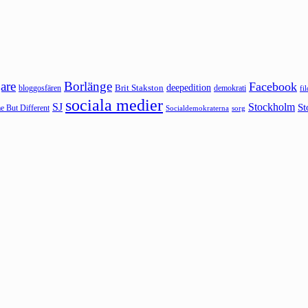
are
Borlänge
Facebook
deepedition
Brit Stakston
bloggosfären
demokrati
fi
sociala medier
SJ
Stockholm
St
 But Different
sorg
Socialdemokraterna