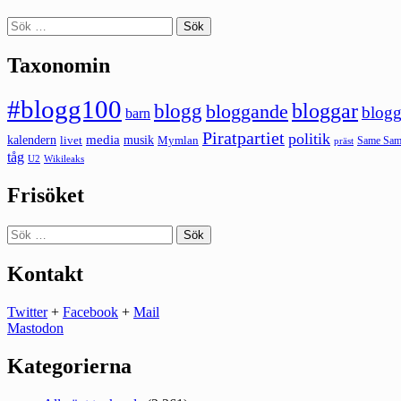
Sök
efter:
Taxonomin
#blogg100
bloggar
blogg
bloggande
blogg
barn
Piratpartiet
politik
kalendern
media
livet
musik
Mymlan
Same Same
präst
tåg
U2
Wikileaks
Frisöket
Sök
efter:
Kontakt
Twitter
+
Facebook
+
Mail
Mastodon
Kategorierna