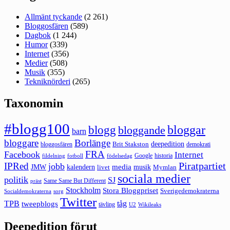
Allmänt tyckande
(2 261)
Bloggosfären
(589)
Dagbok
(1 244)
Humor
(339)
Internet
(356)
Medier
(508)
Musik
(355)
Tekniknörderi
(265)
Taxonomin
#blogg100
bloggar
blogg
bloggande
barn
bloggare
Borlänge
deepedition
Brit Stakston
bloggosfären
demokrati
FRA
Facebook
Internet
Google
historia
fildelning
fotboll
födelsedag
Piratpartiet
IPRed
jobb
kalendern
media
JMW
livet
musik
Mymlan
sociala medier
politik
SJ
Same Same But Different
präst
Stockholm
Stora Bloggpriset
Sverigedemokraterna
sorg
Socialdemokraterna
Twitter
TPB
tåg
tweepblogs
tävling
U2
Wikileaks
Deepedition förut