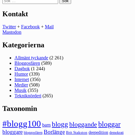
efter:
Kontakt
Twitter
+
Facebook
+
Mail
Mastodon
Kategorierna
Allmänt tyckande
(2 261)
Bloggosfären
(589)
Dagbok
(1 244)
Humor
(339)
Internet
(356)
Medier
(508)
Musik
(355)
Tekniknörderi
(265)
Taxonomin
#blogg100
bloggar
blogg
bloggande
barn
bloggare
Borlänge
deepedition
Brit Stakston
bloggosfären
demokrati