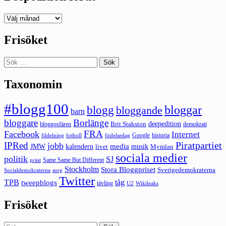
Deepedition
förut
Frisöket
Sök
efter:
Taxonomin
#blogg100
bloggar
blogg
bloggande
barn
bloggare
Borlänge
deepedition
Brit Stakston
bloggosfären
demokrati
FRA
Facebook
Internet
Google
historia
fildelning
fotboll
födelsedag
Piratpartiet
IPRed
jobb
kalendern
media
JMW
livet
musik
Mymlan
sociala medier
politik
SJ
Same Same But Different
präst
Stockholm
Stora Bloggpriset
Sverigedemokraterna
sorg
Socialdemokraterna
Twitter
TPB
tåg
tweepblogs
tävling
U2
Wikileaks
Frisöket
Sök