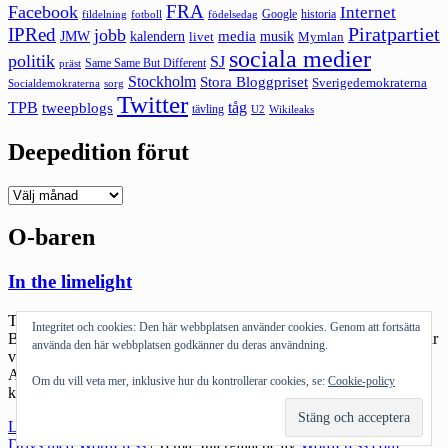
FRA
Facebook
Internet
Google
historia
fildelning
fotboll
födelsedag
Piratpartiet
IPRed
jobb
kalendern
media
JMW
livet
musik
Mymlan
sociala medier
politik
SJ
Same Same But Different
präst
Stockholm
Stora Bloggpriset
Sverigedemokraterna
sorg
Socialdemokraterna
Twitter
TPB
tåg
tweepblogs
tävling
U2
Wikileaks
Deepedition förut
Deepedition
förut
O-baren
In the limelight
Två intensiva dagar i Stockholm till ända. SJ tar mig hemåt
Integritet och cookies: Den här webbplatsen använder cookies. Genom att fortsätta
Borlänge. Lite egoboosting är alltid bra också. Det har det varit. Igår
använda den här webbplatsen godkänner du deras användning.
var det Disruptive Media, en konferens om sociala medier som
Annika Lidne driver. Bra – det mesta var riktigt bra. Så klart alltid
Om du vill veta mer, inklusive hur du kontrollerar cookies, se:
Cookie-policy
kul att träffa ”bubblan”-folk och att få sig till […]
"In
Läs mer
the
Drivs med WordPress
|
Tema: Intergalactic av
WordPress.com
.