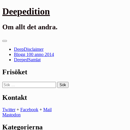
Gå
Deepedition
till
innehåll
Om allt det andra.
Primär
meny
DeepDisclaimer
Blogg 100 anno 2014
DeepedSamlat
Frisöket
Sök
efter:
Kontakt
Twitter
+
Facebook
+
Mail
Mastodon
Kategorierna