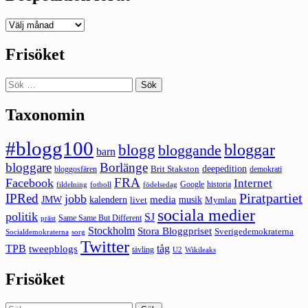
Deepedition
förut
Frisöket
Sök
efter:
Taxonomin
#blogg100
bloggar
blogg
bloggande
barn
bloggare
Borlänge
deepedition
Brit Stakston
bloggosfären
demokrati
FRA
Facebook
Internet
Google
historia
fildelning
fotboll
födelsedag
Piratpartiet
IPRed
jobb
kalendern
media
JMW
livet
musik
Mymlan
sociala medier
politik
SJ
Same Same But Different
präst
Stockholm
Stora Bloggpriset
Sverigedemokraterna
sorg
Socialdemokraterna
Twitter
TPB
tåg
tweepblogs
tävling
U2
Wikileaks
Frisöket
Sök