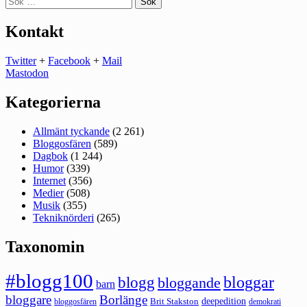
efter:
Kontakt
Twitter
+
Facebook
+
Mail
Mastodon
Kategorierna
Allmänt tyckande
(2 261)
Bloggosfären
(589)
Dagbok
(1 244)
Humor
(339)
Internet
(356)
Medier
(508)
Musik
(355)
Tekniknörderi
(265)
Taxonomin
#blogg100
bloggar
blogg
bloggande
barn
bloggare
Borlänge
deepedition
Brit Stakston
bloggosfären
demokrati