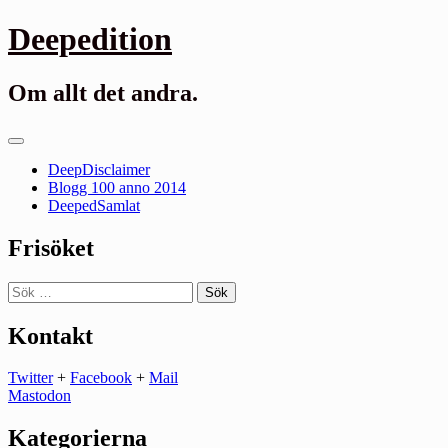
Gå
Deepedition
till
innehåll
Om allt det andra.
Primär
meny
DeepDisclaimer
Blogg 100 anno 2014
DeepedSamlat
Frisöket
Sök
efter:
Kontakt
Twitter
+
Facebook
+
Mail
Mastodon
Kategorierna