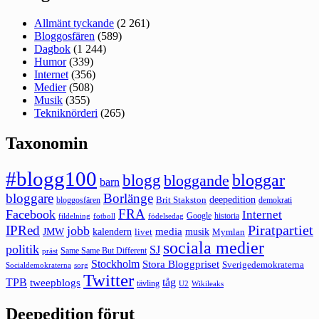
Allmänt tyckande
(2 261)
Bloggosfären
(589)
Dagbok
(1 244)
Humor
(339)
Internet
(356)
Medier
(508)
Musik
(355)
Tekniknörderi
(265)
Taxonomin
#blogg100
bloggar
blogg
bloggande
barn
bloggare
Borlänge
deepedition
Brit Stakston
bloggosfären
demokrati
FRA
Facebook
Internet
Google
historia
fildelning
fotboll
födelsedag
Piratpartiet
IPRed
jobb
kalendern
media
JMW
livet
musik
Mymlan
sociala medier
politik
SJ
Same Same But Different
präst
Stockholm
Stora Bloggpriset
Sverigedemokraterna
sorg
Socialdemokraterna
Twitter
TPB
tåg
tweepblogs
tävling
U2
Wikileaks
Deepedition förut