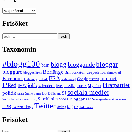
Deepedition
förut
Frisöket
Sök
efter:
Taxonomin
#blogg100
bloggar
blogg
bloggande
barn
bloggare
Borlänge
deepedition
Brit Stakston
bloggosfären
demokrati
FRA
Facebook
Internet
Google
historia
fildelning
fotboll
födelsedag
Piratpartiet
IPRed
jobb
kalendern
media
JMW
livet
musik
Mymlan
sociala medier
politik
SJ
Same Same But Different
präst
Stockholm
Stora Bloggpriset
Sverigedemokraterna
sorg
Socialdemokraterna
Twitter
TPB
tåg
tweepblogs
tävling
U2
Wikileaks
Frisöket
Sök