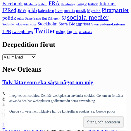
FRA
Facebook
Internet
Google
historia
fildelning
fotboll
födelsedag
Piratpartiet
IPRed
jobb
kalendern
media
JMW
livet
musik
Mymlan
sociala medier
politik
SJ
Same Same But Different
präst
Stockholm
Stora Bloggpriset
Sverigedemokraterna
sorg
Socialdemokraterna
Twitter
TPB
tåg
tweepblogs
tävling
U2
Wikileaks
Deepedition förut
Deepedition
förut
New Orleans
Tolv låtar som ska säga något om mig
Mymlan, bloggosfärens egen lektant, har gett en utmaning som nog
Integritet och cookies: Den här webbplatsen använder cookies. Genom att fortsätta
är den svåraste jag sett. Tolv låtar som ska berätta vem jag är.
använda den här webbplatsen godkänner du deras användning.
Herregud: musik är ett språk. Mår jag skit så ser listan ut på ett sätt,
mår jag bra ser den ut på ett annat. Men ok. Jag ska försöka. Hela
Om du vill veta mer, inklusive hur du kontrollerar cookies, se:
Cookie-policy
listan finns […]
"Tolv
Läs mer
låtar
Drivs med WordPress
|
Tema: Intergalactic av
WordPress.com
.