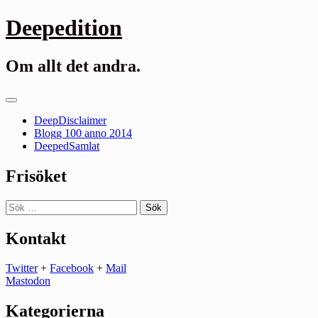
Gå
Deepedition
till
innehåll
Om allt det andra.
Primär
meny
DeepDisclaimer
Blogg 100 anno 2014
DeepedSamlat
Frisöket
Sök
efter:
Kontakt
Twitter
+
Facebook
+
Mail
Mastodon
Kategorierna