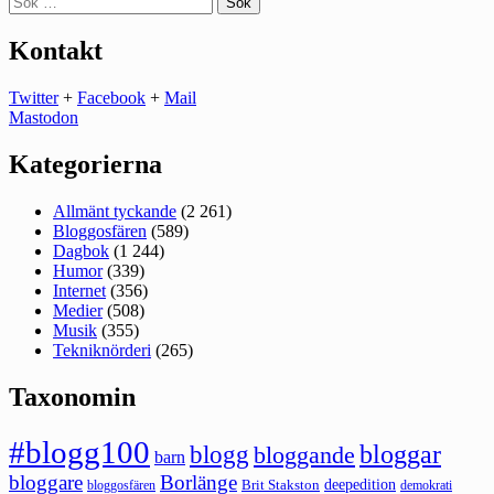
efter:
Kontakt
Twitter
+
Facebook
+
Mail
Mastodon
Kategorierna
Allmänt tyckande
(2 261)
Bloggosfären
(589)
Dagbok
(1 244)
Humor
(339)
Internet
(356)
Medier
(508)
Musik
(355)
Tekniknörderi
(265)
Taxonomin
#blogg100
bloggar
blogg
bloggande
barn
bloggare
Borlänge
deepedition
Brit Stakston
bloggosfären
demokrati