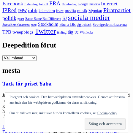
FRA
Facebook
Internet
Google
historia
fildelning
fotboll
födelsedag
Piratpartiet
IPRed
jobb
kalendern
media
JMW
livet
musik
Mymlan
sociala medier
politik
SJ
Same Same But Different
präst
Stockholm
Stora Bloggpriset
Sverigedemokraterna
sorg
Socialdemokraterna
Twitter
TPB
tåg
tweepblogs
tävling
U2
Wikileaks
Deepedition förut
Deepedition
förut
mesta
Tack för priset Yaba
Jag råkade visst vinna ett pris på Yaba. Årets mesta twittrare. Should
Integritet och cookies: Den här webbplatsen använder cookies. Genom att fortsätta
have seen that coming :). Och jo – över 30000 tweets har det blivit
använda den här webbplatsen godkänner du deras användning.
genom åren. Nån (@hyttfors ?) räknade ut att det är en tweet per
halvtimme sen Twitter skapades. Så illa det verkar. Grejen är att jag
Om du vill veta mer, inklusive hur du kontrollerar cookies, se:
Cookie-policy
låtit automatfeeda en del, […]
"Tack
Läs mer
för
Drivs med WordPress
|
Tema: Intergalactic av
WordPress.com
.