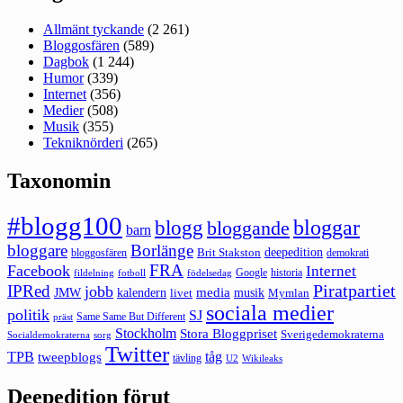
Allmänt tyckande
(2 261)
Bloggosfären
(589)
Dagbok
(1 244)
Humor
(339)
Internet
(356)
Medier
(508)
Musik
(355)
Tekniknörderi
(265)
Taxonomin
#blogg100
bloggar
blogg
bloggande
barn
bloggare
Borlänge
deepedition
Brit Stakston
bloggosfären
demokrati
FRA
Facebook
Internet
Google
historia
fildelning
fotboll
födelsedag
Piratpartiet
IPRed
jobb
kalendern
media
JMW
livet
musik
Mymlan
sociala medier
politik
SJ
Same Same But Different
präst
Stockholm
Stora Bloggpriset
Sverigedemokraterna
sorg
Socialdemokraterna
Twitter
TPB
tåg
tweepblogs
tävling
U2
Wikileaks
Deepedition förut