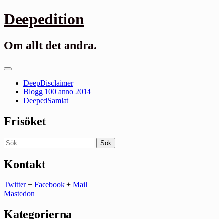
Gå
Deepedition
till
innehåll
Om allt det andra.
Primär
meny
DeepDisclaimer
Blogg 100 anno 2014
DeepedSamlat
Frisöket
Sök
efter:
Kontakt
Twitter
+
Facebook
+
Mail
Mastodon
Kategorierna