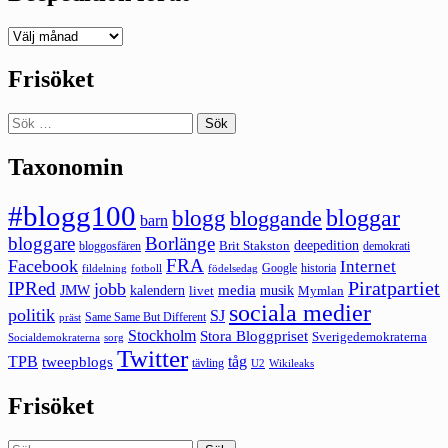
Deepedition
förut
Frisöket
Sök
efter:
Taxonomin
#blogg100
bloggar
blogg
bloggande
barn
bloggare
Borlänge
deepedition
Brit Stakston
bloggosfären
demokrati
FRA
Facebook
Internet
Google
historia
fildelning
fotboll
födelsedag
Piratpartiet
IPRed
jobb
kalendern
media
JMW
livet
musik
Mymlan
sociala medier
politik
SJ
Same Same But Different
präst
Stockholm
Stora Bloggpriset
Sverigedemokraterna
sorg
Socialdemokraterna
Twitter
TPB
tåg
tweepblogs
tävling
U2
Wikileaks
Frisöket
Sök