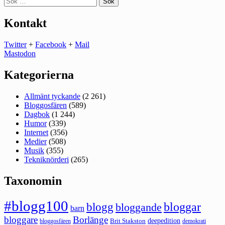
efter:
Kontakt
Twitter
+
Facebook
+
Mail
Mastodon
Kategorierna
Allmänt tyckande
(2 261)
Bloggosfären
(589)
Dagbok
(1 244)
Humor
(339)
Internet
(356)
Medier
(508)
Musik
(355)
Tekniknörderi
(265)
Taxonomin
#blogg100
bloggar
blogg
bloggande
barn
bloggare
Borlänge
deepedition
Brit Stakston
bloggosfären
demokrati