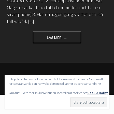
bästa och varför? 2. Vilken app använder du mest?
(Jag räknar kallt med att du är modern och har en
smartphone) 3. Har du någon gång snattat och i så
fall vad? 4. […]
"BLOGGROLIGT:
LÄS MER
EN
MEME!
ELVA
FRÅGOR."
DRIVS MED WORDPRESS
Integritet och cookies: Den här webbplatsen använder cookies. Genom att
TEMA: INTERGALACTIC AV
WORDPRESS.COM
.
fortsätta använda den här webbplatsen godkänner du deras användning.
Om du vill veta mer, inklusive hur du kontrollerar cookies, se:
Cookie-policy