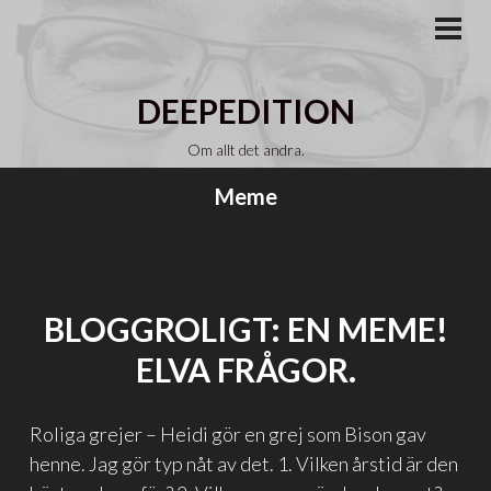
Gå
till
PRI
MEN
innehåll
DEEPEDITION
Om allt det andra.
Meme
BLOGGROLIGT: EN MEME!
ELVA FRÅGOR.
Roliga grejer – Heidi gör en grej som Bison gav
henne. Jag gör typ nåt av det. 1. Vilken årstid är den