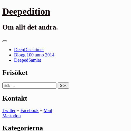
Gå
Deepedition
till
innehåll
Om allt det andra.
Primär
meny
DeepDisclaimer
Blogg 100 anno 2014
DeepedSamlat
Frisöket
Sök
efter:
Kontakt
Twitter
+
Facebook
+
Mail
Mastodon
Kategorierna