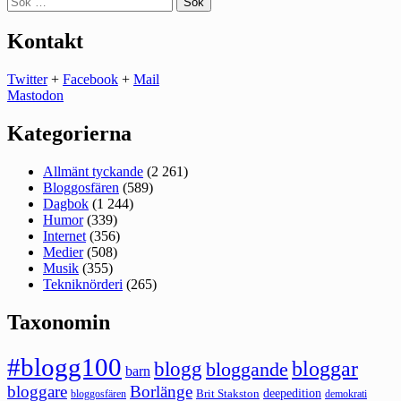
efter:
Kontakt
Twitter
+
Facebook
+
Mail
Mastodon
Kategorierna
Allmänt tyckande
(2 261)
Bloggosfären
(589)
Dagbok
(1 244)
Humor
(339)
Internet
(356)
Medier
(508)
Musik
(355)
Tekniknörderi
(265)
Taxonomin
#blogg100
bloggar
blogg
bloggande
barn
bloggare
Borlänge
deepedition
Brit Stakston
bloggosfären
demokrati