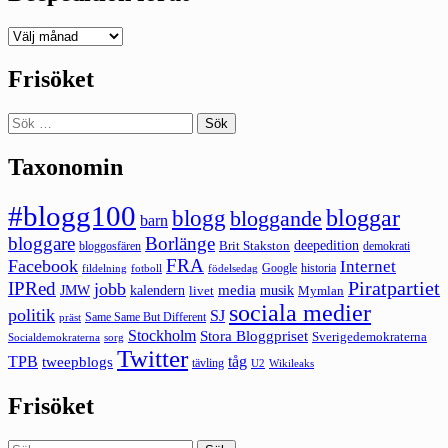
Deepedition
förut
Frisöket
Sök
efter:
Taxonomin
#blogg100
bloggar
blogg
bloggande
barn
bloggare
Borlänge
deepedition
Brit Stakston
bloggosfären
demokrati
FRA
Facebook
Internet
Google
historia
fildelning
fotboll
födelsedag
Piratpartiet
IPRed
jobb
kalendern
media
JMW
livet
musik
Mymlan
sociala medier
politik
SJ
Same Same But Different
präst
Stockholm
Stora Bloggpriset
Sverigedemokraterna
sorg
Socialdemokraterna
Twitter
TPB
tåg
tweepblogs
tävling
U2
Wikileaks
Frisöket
Sök