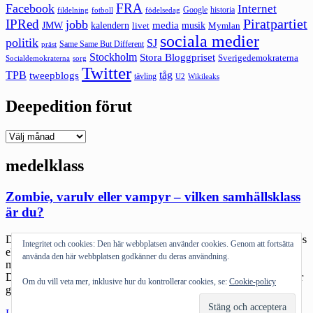
FRA
Facebook
Internet
Google
historia
fildelning
fotboll
födelsedag
Piratpartiet
IPRed
jobb
kalendern
media
JMW
livet
musik
Mymlan
sociala medier
politik
SJ
Same Same But Different
präst
Stockholm
Stora Bloggpriset
Sverigedemokraterna
sorg
Socialdemokraterna
Twitter
TPB
tåg
tweepblogs
tävling
U2
Wikileaks
Deepedition förut
Deepedition
förut
medelklass
Zombie, varulv eller vampyr – vilken samhällsklass
är du?
Disclaimer: Jag utger mig inte för att vara vare sig expert på zombies
Integritet och cookies: Den här webbplatsen använder cookies. Genom att fortsätta
eller på metaforik. Det här är en text som jag skrev en sen natt i
använda den här webbplatsen godkänner du deras användning.
midsommar. Bli hellre roade än upprörda över eventuella felslut.
Diskutera dem istället. Jag och sonen tittar en del på film. Det är vår
Om du vill veta mer, inklusive hur du kontrollerar cookies, se:
Cookie-policy
gemensamma… hobby typ. Jag […]
"Zombie,