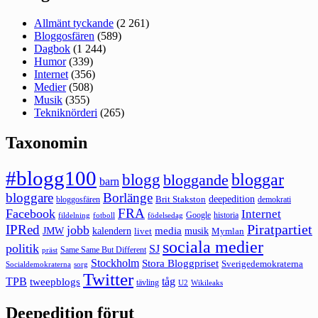
Allmänt tyckande
(2 261)
Bloggosfären
(589)
Dagbok
(1 244)
Humor
(339)
Internet
(356)
Medier
(508)
Musik
(355)
Tekniknörderi
(265)
Taxonomin
#blogg100
bloggar
blogg
bloggande
barn
bloggare
Borlänge
deepedition
Brit Stakston
bloggosfären
demokrati
FRA
Facebook
Internet
Google
historia
fildelning
fotboll
födelsedag
Piratpartiet
IPRed
jobb
kalendern
media
JMW
livet
musik
Mymlan
sociala medier
politik
SJ
Same Same But Different
präst
Stockholm
Stora Bloggpriset
Sverigedemokraterna
sorg
Socialdemokraterna
Twitter
TPB
tåg
tweepblogs
tävling
U2
Wikileaks
Deepedition förut