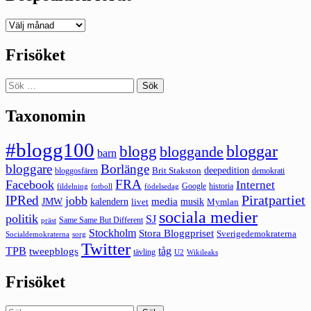
Deepedition
förut
Frisöket
Sök
efter:
Taxonomin
#blogg100
bloggar
blogg
bloggande
barn
bloggare
Borlänge
deepedition
Brit Stakston
bloggosfären
demokrati
FRA
Facebook
Internet
Google
historia
fildelning
fotboll
födelsedag
Piratpartiet
IPRed
jobb
kalendern
media
JMW
livet
musik
Mymlan
sociala medier
politik
SJ
Same Same But Different
präst
Stockholm
Stora Bloggpriset
Sverigedemokraterna
sorg
Socialdemokraterna
Twitter
TPB
tåg
tweepblogs
tävling
U2
Wikileaks
Frisöket
Sök