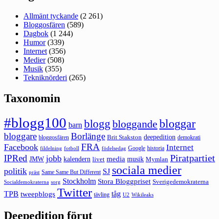
Allmänt tyckande
(2 261)
Bloggosfären
(589)
Dagbok
(1 244)
Humor
(339)
Internet
(356)
Medier
(508)
Musik
(355)
Tekniknörderi
(265)
Taxonomin
#blogg100
bloggar
blogg
bloggande
barn
bloggare
Borlänge
deepedition
Brit Stakston
bloggosfären
demokrati
FRA
Facebook
Internet
Google
historia
fildelning
fotboll
födelsedag
Piratpartiet
IPRed
jobb
kalendern
media
JMW
livet
musik
Mymlan
sociala medier
politik
SJ
Same Same But Different
präst
Stockholm
Stora Bloggpriset
Sverigedemokraterna
sorg
Socialdemokraterna
Twitter
TPB
tåg
tweepblogs
tävling
U2
Wikileaks
Deepedition förut