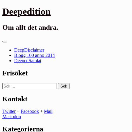
Gå
Deepedition
till
innehåll
Om allt det andra.
Primär
meny
DeepDisclaimer
Blogg 100 anno 2014
DeepedSamlat
Frisöket
Sök
efter:
Kontakt
Twitter
+
Facebook
+
Mail
Mastodon
Kategorierna