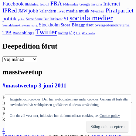
FRA
Facebook
Internet
Google
historia
fildelning
fotboll
födelsedag
Piratpartiet
IPRed
jobb
kalendern
media
JMW
livet
musik
Mymlan
sociala medier
politik
SJ
Same Same But Different
präst
Stockholm
Stora Bloggpriset
Sverigedemokraterna
sorg
Socialdemokraterna
Twitter
TPB
tåg
tweepblogs
tävling
U2
Wikileaks
Deepedition förut
Deepedition
förut
masstweetup
#masstweetup 3 juni 2011
Hittar hos Kontaktmannen (börja blogga igen för fan!) @diablosth
Integritet och cookies: Den här webbplatsen använder cookies. Genom att fortsätta
har en idé. ”Twitter används för allt. Att tycka och tänka. Man delar
använda den här webbplatsen godkänner du deras användning.
med sig man upplever. Detta görs i en liten ruta på 140 st tecken.
Folk ler, ryser, förvånas, skrattar. Twitter skapar hos oss alla de
Om du vill veta mer, inklusive hur du kontrollerar cookies, se:
Cookie-policy
känslor som finns att nämna. Twitter svarar på […]
"#masstweetup
Läs mer
3
Drivs med WordPress
|
Tema: Intergalactic av
WordPress.com
.