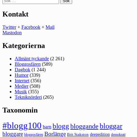
efter:
Kontakt
Twitter
+
Facebook
+
Mail
Mastodon
Kategorierna
Allmänt tyckande
(2 261)
Bloggosfären
(589)
Dagbok
(1 244)
Humor
(339)
Internet
(356)
Medier
(508)
Musik
(355)
Tekniknörderi
(265)
Taxonomin
#blogg100
bloggar
blogg
bloggande
barn
bloggare
Borlänge
deepedition
Brit Stakston
bloggosfären
demokrati