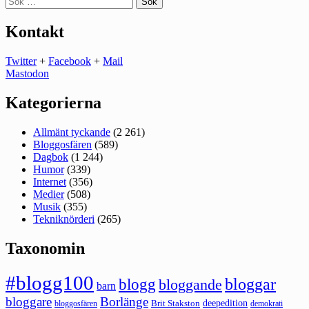
efter:
Kontakt
Twitter
+
Facebook
+
Mail
Mastodon
Kategorierna
Allmänt tyckande
(2 261)
Bloggosfären
(589)
Dagbok
(1 244)
Humor
(339)
Internet
(356)
Medier
(508)
Musik
(355)
Tekniknörderi
(265)
Taxonomin
#blogg100
bloggar
blogg
bloggande
barn
bloggare
Borlänge
deepedition
Brit Stakston
bloggosfären
demokrati