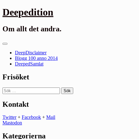
Gå
Deepedition
till
innehåll
Om allt det andra.
Primär
meny
DeepDisclaimer
Blogg 100 anno 2014
DeepedSamlat
Frisöket
Sök
efter:
Kontakt
Twitter
+
Facebook
+
Mail
Mastodon
Kategorierna