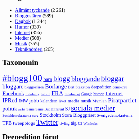
Allmänt tyckande
(2 261)
Bloggosfären
(589)
Dagbok
(1 244)
Humor
(339)
Internet
(356)
Medier
(508)
Musik
(355)
Tekniknörderi
(265)
Taxonomin
#blogg100
bloggar
blogg
bloggande
barn
bloggare
Borlänge
deepedition
Brit Stakston
bloggosfären
demokrati
FRA
Facebook
Internet
Google
historia
fildelning
fotboll
födelsedag
Piratpartiet
IPRed
jobb
kalendern
media
JMW
livet
musik
Mymlan
sociala medier
politik
SJ
Same Same But Different
präst
Stockholm
Stora Bloggpriset
Sverigedemokraterna
sorg
Socialdemokraterna
Twitter
TPB
tåg
tweepblogs
tävling
U2
Wikileaks
Deepedition förut