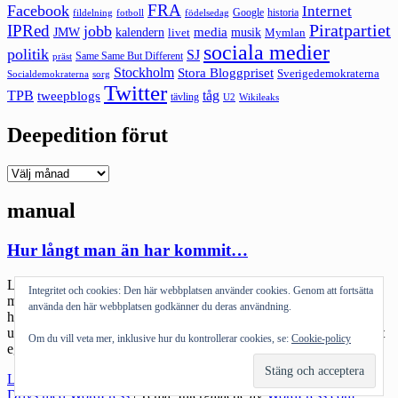
FRA
Facebook
Internet
Google
historia
fildelning
fotboll
födelsedag
Piratpartiet
IPRed
jobb
kalendern
media
JMW
livet
musik
Mymlan
sociala medier
politik
SJ
Same Same But Different
präst
Stockholm
Stora Bloggpriset
Sverigedemokraterna
sorg
Socialdemokraterna
Twitter
TPB
tåg
tweepblogs
tävling
U2
Wikileaks
Deepedition förut
Deepedition
förut
manual
Hur långt man än har kommit…
Livet slår en rakt av. Med en fet uppercut. Vad hände? Vem satte
Integritet och cookies: Den här webbplatsen använder cookies. Genom att fortsätta
mig här? Vart ska jag nu? Forty something med tonårsbarn. För i
använda den här webbplatsen godkänner du deras användning.
helvete… Det sa typ: pang. Jag är inte längre pappa till småbarn
utan till två unga människor med extremt mycket hormoner, mycket
Om du vill veta mer, inklusive hur du kontrollerar cookies, se:
Cookie-policy
egna viljor, en med skrovlig röst och en […]
"Hur
Läs mer
långt
Drivs med WordPress
|
Tema: Intergalactic av
WordPress.com
.