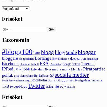
Deepedition
förut
Frisöket
Sök
efter:
Taxonomin
#blogg100
bloggar
blogg
bloggande
barn
bloggare
Borlänge
deepedition
Brit Stakston
bloggosfären
demokrati
FRA
Facebook
Internet
Google
historia
fildelning
fotboll
födelsedag
Piratpartiet
IPRed
jobb
kalendern
media
JMW
livet
musik
Mymlan
sociala medier
politik
SJ
Same Same But Different
präst
Stockholm
Stora Bloggpriset
Sverigedemokraterna
sorg
Socialdemokraterna
Twitter
TPB
tåg
tweepblogs
tävling
U2
Wikileaks
Frisöket
Sök