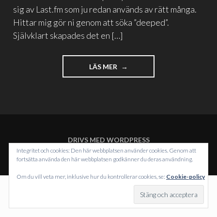
sig av Last.fm som ju redan används av rätt många.
Hittar mig gör ni genom att söka ”deeped”.
Självklart skapades det en […]
"HAVSLUFT"
LÄS MER
DRIVS MED WORDPRESS
TEMA: INTERGALACTIC AV
WORDPRESS.COM
.
Integritet och cookies: Den här webbplatsen använder cookies. Genom att
fortsätta använda den här webbplatsen godkänner du deras användning.
Om du vill veta mer, inklusive hur du kontrollerar cookies, se:
Cookie-policy