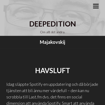
Gå
till
PRI
MEN
innehåll
DEEPEDITION
Om allt det andra.
Majakovskij
HAVSLUFT
Idag släppte Spotify en uppdatering och då började
tjänsten att bli ännu mer värdefull – den kan nu
scrobbla till Last.fm dvs. det finns en social
dimension att använda Spotify. Smart att använda