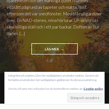
ojämnheten och det märkliga ljuset i rummet:
vitblått pågrund av tapeter och matta, ljust
eftersom det var snedfönster. Med blå rullgardiner
över. En NAD-stereo, mina hörlurar. LP-skivorna i
sina billiga ställ och i ett par backar. Doften av lite
damm. […]
"IN
LÄS MER
THE
SHADOW
OF
THE
MAGPIE"
Integritet och cookies: Den här webbplatsen använder cookies. Genom att
fortsätta använda den här webbplatsen godkänner du deras användning.
DRIVS MED WORDPRESS
Om du vill veta mer, inklusive hur du kontrollerar cookies, se:
Cookie-policy
TEMA: INTERGALACTIC AV
WORDPRESS.COM
.