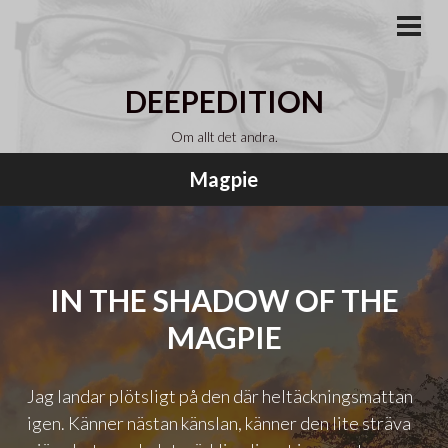
Gå
till
PRI
MEN
innehåll
DEEPEDITION
Om allt det andra.
Magpie
IN THE SHADOW OF THE
MAGPIE
Jag landar plötsligt på den där heltäckningsmattan
igen. Känner nästan känslan, känner den lite sträva