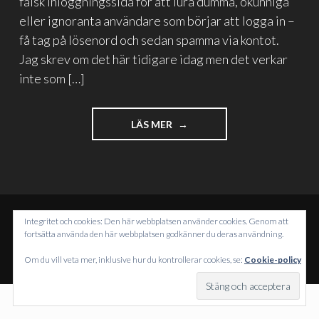
falsk inloggningssida för att lura dumma, okunniga
eller ignoranta användare som börjar att logga in –
få tag på lösenord och sedan spamma via kontot.
Jag skrev om det här tidigare idag men det verkar
inte som […]
"NEJ
LÄS MER
–
HACKA
INTE
PÅ
HAX0R"
Integritet och cookies: Den här webbplatsen använder cookies. Genom att
DRIVS MED WORDPRESS
fortsätta använda den här webbplatsen godkänner du deras användning.
TEMA: INTERGALACTIC AV
WORDPRESS.COM
.
Om du vill veta mer, inklusive hur du kontrollerar cookies, se:
Cookie-policy