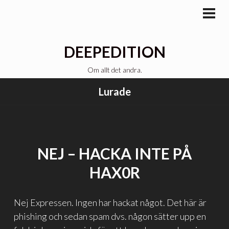
Gå
till
PRI
MEN
innehåll
DEEPEDITION
Om allt det andra.
Lurade
NEJ – HACKA INTE PÅ
HAX0R
Nej Expressen. Ingen har hackat något. Det här är
phishing och sedan spam dvs. någon sätter upp en