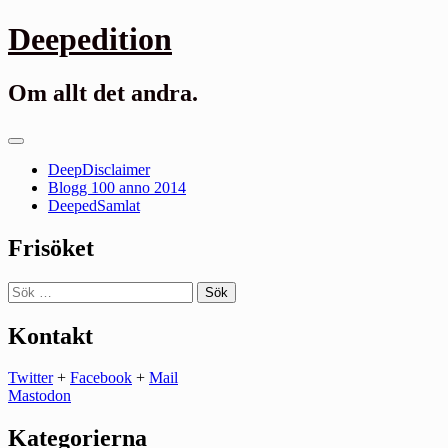
Gå
Deepedition
till
innehåll
Om allt det andra.
Primär
meny
DeepDisclaimer
Blogg 100 anno 2014
DeepedSamlat
Frisöket
Sök
efter:
Kontakt
Twitter
+
Facebook
+
Mail
Mastodon
Kategorierna