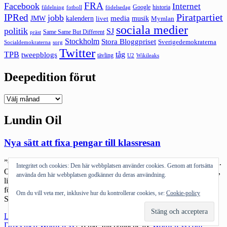
FRA
Facebook
Internet
Google
historia
fildelning
fotboll
födelsedag
Piratpartiet
IPRed
jobb
kalendern
media
JMW
livet
musik
Mymlan
sociala medier
politik
SJ
Same Same But Different
präst
Stockholm
Stora Bloggpriset
Sverigedemokraterna
sorg
Socialdemokraterna
Twitter
TPB
tåg
tweepblogs
tävling
U2
Wikileaks
Deepedition förut
Deepedition
förut
Lundin Oil
Nya sätt att fixa pengar till klassresan
”Gunilla, det är skitbra det här. Du vet aktier är framtiden för Afrika.
Integritet och cookies: Den här webbplatsen använder cookies. Genom att fortsätta
Och jag får lite bonusklistermärken.” Det verkar som om Carl Bildt,
använda den här webbplatsen godkänner du deras användning.
likt alla kakor, strumpor och annat som folk säljer på sina jobb till
förmån för klasser, sålt in lite aktier på regeringsammanträdena.
Om du vill veta mer, inklusive hur du kontrollerar cookies, se:
Cookie-policy
Smart nytt sätt att sälja aktier. Blir lite folkligare. […]
"Nya
Läs mer
sätt
Drivs med WordPress
|
Tema: Intergalactic av
WordPress.com
.