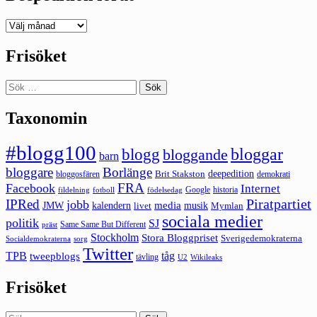
Deepedition
förut
Frisöket
Sök
efter:
Taxonomin
#blogg100
bloggar
blogg
bloggande
barn
bloggare
Borlänge
deepedition
Brit Stakston
bloggosfären
demokrati
FRA
Facebook
Internet
Google
historia
fildelning
fotboll
födelsedag
Piratpartiet
IPRed
jobb
kalendern
media
JMW
livet
musik
Mymlan
sociala medier
politik
SJ
Same Same But Different
präst
Stockholm
Stora Bloggpriset
Sverigedemokraterna
sorg
Socialdemokraterna
Twitter
TPB
tåg
tweepblogs
tävling
U2
Wikileaks
Frisöket
Sök