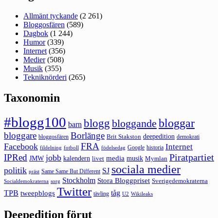
Allmänt tyckande
(2 261)
Bloggosfären
(589)
Dagbok
(1 244)
Humor
(339)
Internet
(356)
Medier
(508)
Musik
(355)
Tekniknörderi
(265)
Taxonomin
#blogg100
bloggar
blogg
bloggande
barn
bloggare
Borlänge
deepedition
Brit Stakston
bloggosfären
demokrati
FRA
Facebook
Internet
Google
historia
fildelning
fotboll
födelsedag
Piratpartiet
IPRed
jobb
kalendern
media
JMW
livet
musik
Mymlan
sociala medier
politik
SJ
Same Same But Different
präst
Stockholm
Stora Bloggpriset
Sverigedemokraterna
sorg
Socialdemokraterna
Twitter
TPB
tåg
tweepblogs
tävling
U2
Wikileaks
Deepedition förut