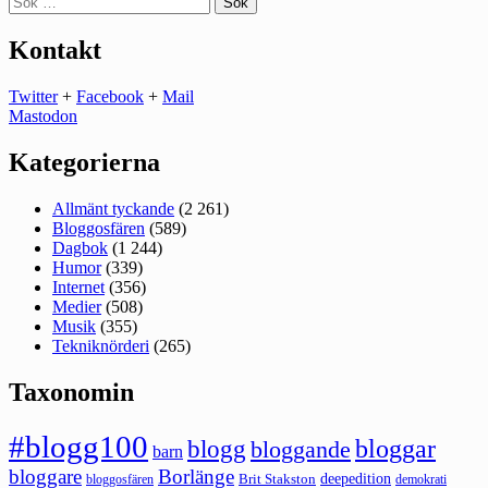
efter:
Kontakt
Twitter
+
Facebook
+
Mail
Mastodon
Kategorierna
Allmänt tyckande
(2 261)
Bloggosfären
(589)
Dagbok
(1 244)
Humor
(339)
Internet
(356)
Medier
(508)
Musik
(355)
Tekniknörderi
(265)
Taxonomin
#blogg100
bloggar
blogg
bloggande
barn
bloggare
Borlänge
deepedition
Brit Stakston
bloggosfären
demokrati