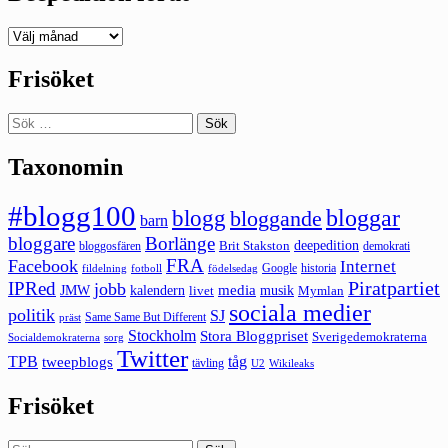
Deepedition
förut
Frisöket
Sök
efter:
Taxonomin
#blogg100
bloggar
blogg
bloggande
barn
bloggare
Borlänge
deepedition
Brit Stakston
bloggosfären
demokrati
FRA
Facebook
Internet
Google
historia
fildelning
fotboll
födelsedag
Piratpartiet
IPRed
jobb
kalendern
media
JMW
livet
musik
Mymlan
sociala medier
politik
SJ
Same Same But Different
präst
Stockholm
Stora Bloggpriset
Sverigedemokraterna
sorg
Socialdemokraterna
Twitter
TPB
tåg
tweepblogs
tävling
U2
Wikileaks
Frisöket
Sök