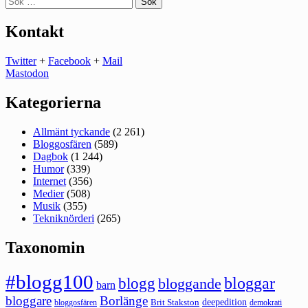
efter:
Kontakt
Twitter
+
Facebook
+
Mail
Mastodon
Kategorierna
Allmänt tyckande
(2 261)
Bloggosfären
(589)
Dagbok
(1 244)
Humor
(339)
Internet
(356)
Medier
(508)
Musik
(355)
Tekniknörderi
(265)
Taxonomin
#blogg100
bloggar
blogg
bloggande
barn
bloggare
Borlänge
deepedition
Brit Stakston
bloggosfären
demokrati