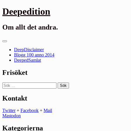
Gå
Deepedition
till
innehåll
Om allt det andra.
Primär
meny
DeepDisclaimer
Blogg 100 anno 2014
DeepedSamlat
Frisöket
Sök
efter:
Kontakt
Twitter
+
Facebook
+
Mail
Mastodon
Kategorierna