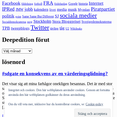
FRA
Facebook
Internet
Google
historia
fildelning
fotboll
födelsedag
Piratpartiet
IPRed
jobb
kalendern
media
JMW
livet
musik
Mymlan
sociala medier
politik
SJ
Same Same But Different
präst
Stockholm
Stora Bloggpriset
Sverigedemokraterna
sorg
Socialdemokraterna
Twitter
TPB
tåg
tweepblogs
tävling
U2
Wikileaks
Deepedition förut
Deepedition
förut
lösenord
#sdgate en konsekvens av en värderingsglidning?
Det visar sig att mina farhågor onekligen besannas. Det är med stor
sannolikhet inte Petzäll som ligger bakom journalisternas lösenord –
Integritet och cookies: Den här webbplatsen använder cookies. Genom att fortsätta
och hela den historia som började att rullas upp där det sades att hela
använda den här webbplatsen godkänner du deras användning.
SD-ledningen kunnat läsa alla mail från olika journalister, verkar inte
stämma. Istället visar det sig att tjänsten Bloggtoppen tappat iväg
Om du vill veta mer, inklusive hur du kontrollerar cookies, se:
Cookie-policy
[…]
"#sdgate
Läs mer