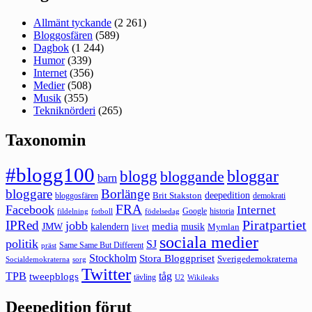
Allmänt tyckande
(2 261)
Bloggosfären
(589)
Dagbok
(1 244)
Humor
(339)
Internet
(356)
Medier
(508)
Musik
(355)
Tekniknörderi
(265)
Taxonomin
#blogg100
bloggar
blogg
bloggande
barn
bloggare
Borlänge
deepedition
Brit Stakston
bloggosfären
demokrati
FRA
Facebook
Internet
Google
historia
fildelning
fotboll
födelsedag
Piratpartiet
IPRed
jobb
kalendern
media
JMW
livet
musik
Mymlan
sociala medier
politik
SJ
Same Same But Different
präst
Stockholm
Stora Bloggpriset
Sverigedemokraterna
sorg
Socialdemokraterna
Twitter
TPB
tåg
tweepblogs
tävling
U2
Wikileaks
Deepedition förut