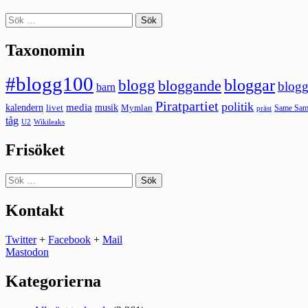
Sök
efter:
Taxonomin
#blogg100
bloggar
blogg
bloggande
blogg
barn
Piratpartiet
politik
kalendern
media
livet
musik
Mymlan
Same Same
präst
tåg
U2
Wikileaks
Frisöket
Sök
efter:
Kontakt
Twitter
+
Facebook
+
Mail
Mastodon
Kategorierna