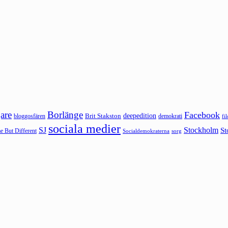
are
Borlänge
Facebook
deepedition
Brit Stakston
bloggosfären
demokrati
fi
sociala medier
SJ
Stockholm
St
 But Different
sorg
Socialdemokraterna