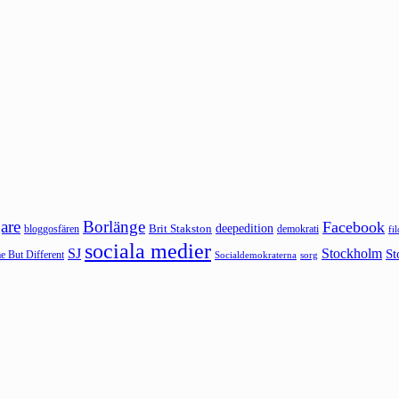
are
Borlänge
Facebook
deepedition
Brit Stakston
bloggosfären
demokrati
fi
sociala medier
SJ
Stockholm
St
 But Different
sorg
Socialdemokraterna