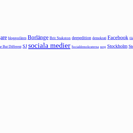
are
Borlänge
Facebook
deepedition
Brit Stakston
bloggosfären
demokrati
fi
sociala medier
SJ
Stockholm
St
 But Different
sorg
Socialdemokraterna