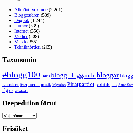
Allmänt tyckande
(2 261)
Bloggosfären
(589)
Dagbok
(1 244)
Humor
(339)
Internet
(356)
Medier
(508)
Musik
(355)
Tekniknörderi
(265)
Taxonomin
#blogg100
bloggar
blogg
bloggande
blogg
barn
Piratpartiet
politik
kalendern
media
livet
musik
Mymlan
Same Same
präst
tåg
U2
Wikileaks
Deepedition förut
Deepedition
förut
Frisöket