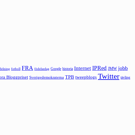
FRA
IPRed
jobb
Internet
JMW
Google
historia
ldelning
fotboll
födelsedag
Twitter
ora Bloggpriset
TPB
tweepblogs
Sverigedemokraterna
tävling