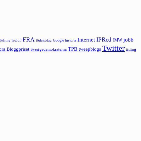
FRA
IPRed
jobb
Internet
JMW
Google
historia
ldelning
fotboll
födelsedag
Twitter
ora Bloggpriset
TPB
tweepblogs
Sverigedemokraterna
tävling