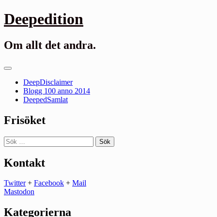
Gå
Deepedition
till
innehåll
Om allt det andra.
Primär
meny
DeepDisclaimer
Blogg 100 anno 2014
DeepedSamlat
Frisöket
Sök
efter:
Kontakt
Twitter
+
Facebook
+
Mail
Mastodon
Kategorierna