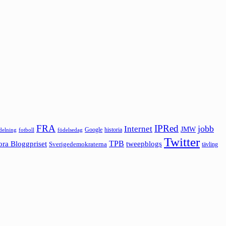
FRA
IPRed
jobb
Internet
JMW
Google
historia
ldelning
fotboll
födelsedag
Twitter
ora Bloggpriset
TPB
tweepblogs
Sverigedemokraterna
tävling