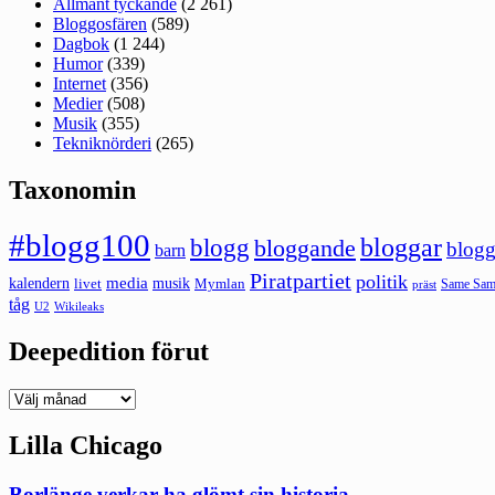
Allmänt tyckande
(2 261)
Bloggosfären
(589)
Dagbok
(1 244)
Humor
(339)
Internet
(356)
Medier
(508)
Musik
(355)
Tekniknörderi
(265)
Taxonomin
#blogg100
bloggar
blogg
bloggande
blogg
barn
Piratpartiet
politik
kalendern
media
livet
musik
Mymlan
Same Same
präst
tåg
U2
Wikileaks
Deepedition förut
Deepedition
förut
Lilla Chicago
Borlänge verkar ha glömt sin historia