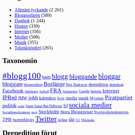
Allmänt tyckande
(2 261)
Bloggosfären
(589)
Dagbok
(1 244)
Humor
(339)
Internet
(356)
Medier
(508)
Musik
(355)
Tekniknörderi
(265)
Taxonomin
#blogg100
bloggar
blogg
bloggande
barn
bloggare
Borlänge
deepedition
Brit Stakston
bloggosfären
demokrati
FRA
Facebook
Internet
Google
historia
fildelning
fotboll
födelsedag
Piratpartiet
IPRed
jobb
kalendern
media
JMW
livet
musik
Mymlan
sociala medier
politik
SJ
Same Same But Different
präst
Stockholm
Stora Bloggpriset
Sverigedemokraterna
sorg
Socialdemokraterna
Twitter
TPB
tåg
tweepblogs
tävling
U2
Wikileaks
Deepedition förut