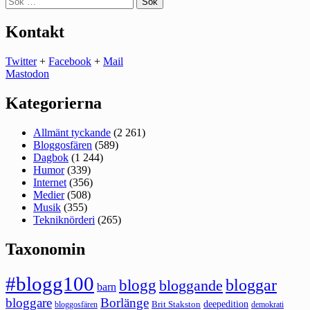
efter:
Kontakt
Twitter
+
Facebook
+
Mail
Mastodon
Kategorierna
Allmänt tyckande
(2 261)
Bloggosfären
(589)
Dagbok
(1 244)
Humor
(339)
Internet
(356)
Medier
(508)
Musik
(355)
Tekniknörderi
(265)
Taxonomin
#blogg100
bloggar
blogg
bloggande
barn
bloggare
Borlänge
deepedition
Brit Stakston
bloggosfären
demokrati