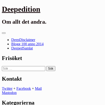
Gå
Deepedition
till
innehåll
Om allt det andra.
Primär
meny
DeepDisclaimer
Blogg 100 anno 2014
DeepedSamlat
Frisöket
Sök
efter:
Kontakt
Twitter
+
Facebook
+
Mail
Mastodon
Kategorierna