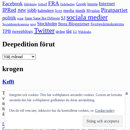
FRA
Facebook
Internet
Google
historia
fildelning
fotboll
födelsedag
Piratpartiet
IPRed
jobb
kalendern
media
JMW
livet
musik
Mymlan
sociala medier
politik
SJ
Same Same But Different
präst
Stockholm
Stora Bloggpriset
Sverigedemokraterna
sorg
Socialdemokraterna
Twitter
TPB
tåg
tweepblogs
tävling
U2
Wikileaks
Deepedition förut
Deepedition
förut
krogen
Kefft
Tittar på klockan typ en gång i halvminuten. Har tokpackat den enda
Integritet och cookies: Den här webbplatsen använder cookies. Genom att fortsätta
väska som finns kvar i huset som inte är ryggsäck – min
använda den här webbplatsen godkänner du deras användning.
träningsväska. Kan ju tyckas lite äckligt men det är ingen fara: den
har inte innehållit svettiga kläder eller blöta handdukar på över ett
Om du vill veta mer, inklusive hur du kontrollerar cookies, se:
Cookie-policy
år… Ska ta bussen ner på stan och […]
"Kefft"
Läs mer
Drivs med WordPress
|
Tema: Intergalactic av
WordPress.com
.