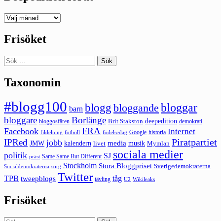
Deepedition
förut
Frisöket
Sök
efter:
Taxonomin
#blogg100
bloggar
blogg
bloggande
barn
bloggare
Borlänge
deepedition
Brit Stakston
bloggosfären
demokrati
FRA
Facebook
Internet
Google
historia
fildelning
fotboll
födelsedag
Piratpartiet
IPRed
jobb
kalendern
media
JMW
livet
musik
Mymlan
sociala medier
politik
SJ
Same Same But Different
präst
Stockholm
Stora Bloggpriset
Sverigedemokraterna
sorg
Socialdemokraterna
Twitter
TPB
tåg
tweepblogs
tävling
U2
Wikileaks
Frisöket
Sök