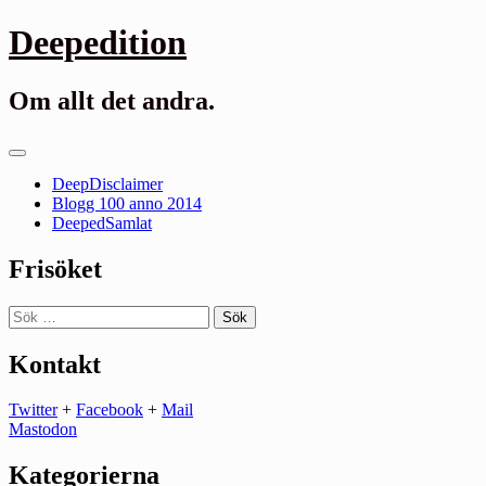
Gå
Deepedition
till
innehåll
Om allt det andra.
Primär
meny
DeepDisclaimer
Blogg 100 anno 2014
DeepedSamlat
Frisöket
Sök
efter:
Kontakt
Twitter
+
Facebook
+
Mail
Mastodon
Kategorierna