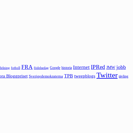
FRA
IPRed
jobb
Internet
JMW
Google
historia
ldelning
fotboll
födelsedag
Twitter
ora Bloggpriset
TPB
tweepblogs
Sverigedemokraterna
tävling