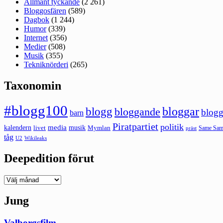
Allmänt tyckande
(2 261)
Bloggosfären
(589)
Dagbok
(1 244)
Humor
(339)
Internet
(356)
Medier
(508)
Musik
(355)
Tekniknörderi
(265)
Taxonomin
#blogg100
bloggar
blogg
bloggande
blogg
barn
Piratpartiet
politik
kalendern
media
livet
musik
Mymlan
Same Same
präst
tåg
U2
Wikileaks
Deepedition förut
Deepedition
förut
Jung
Valborgsfilm