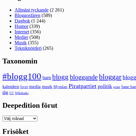
Allmänt tyckande
(2 261)
Bloggosfären
(589)
Dagbok
(1 244)
Humor
(339)
Internet
(356)
Medier
(508)
Musik
(355)
Tekniknörderi
(265)
Taxonomin
#blogg100
bloggar
blogg
bloggande
blogg
barn
Piratpartiet
politik
kalendern
media
livet
musik
Mymlan
Same Same
präst
tåg
U2
Wikileaks
Deepedition förut
Deepedition
förut
Frisöket