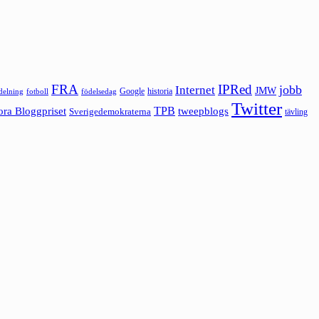
FRA
IPRed
jobb
Internet
JMW
Google
historia
ldelning
fotboll
födelsedag
Twitter
ora Bloggpriset
TPB
tweepblogs
Sverigedemokraterna
tävling