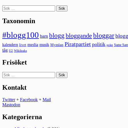
Sök
efter:
Taxonomin
#blogg100
bloggar
blogg
bloggande
blogg
barn
Piratpartiet
politik
kalendern
media
livet
musik
Mymlan
Same Same
präst
tåg
U2
Wikileaks
Frisöket
Sök
efter:
Kontakt
Twitter
+
Facebook
+
Mail
Mastodon
Kategorierna