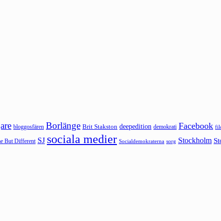
are
Borlänge
Facebook
deepedition
Brit Stakston
bloggosfären
demokrati
fi
sociala medier
SJ
Stockholm
St
 But Different
sorg
Socialdemokraterna