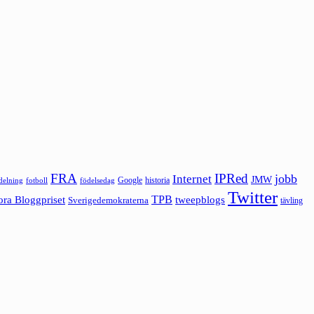
FRA
IPRed
jobb
Internet
JMW
Google
historia
ldelning
fotboll
födelsedag
Twitter
ora Bloggpriset
TPB
tweepblogs
Sverigedemokraterna
tävling