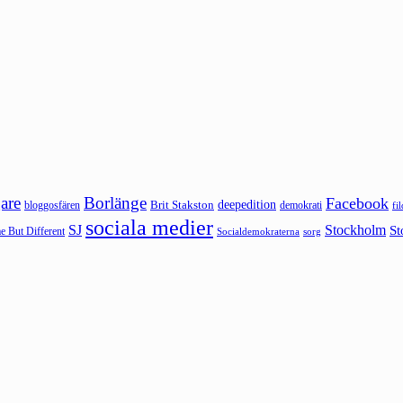
are
Borlänge
Facebook
deepedition
Brit Stakston
bloggosfären
demokrati
fi
sociala medier
SJ
Stockholm
St
 But Different
sorg
Socialdemokraterna