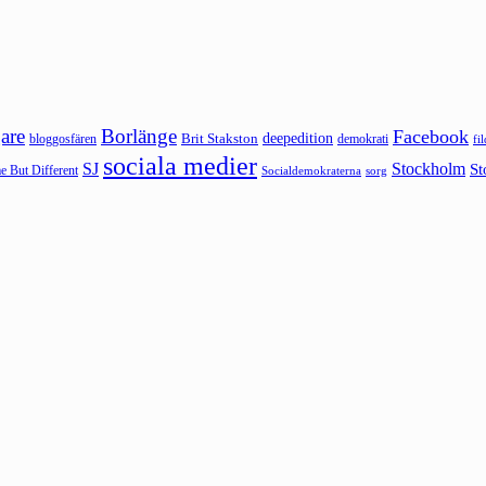
are
Borlänge
Facebook
deepedition
Brit Stakston
bloggosfären
demokrati
fi
sociala medier
SJ
Stockholm
St
 But Different
sorg
Socialdemokraterna