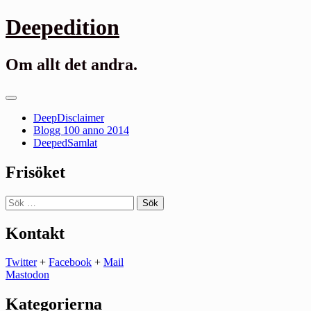
Gå
Deepedition
till
innehåll
Om allt det andra.
Primär
meny
DeepDisclaimer
Blogg 100 anno 2014
DeepedSamlat
Frisöket
Sök
efter:
Kontakt
Twitter
+
Facebook
+
Mail
Mastodon
Kategorierna