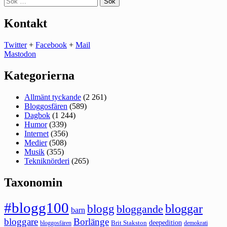
efter:
Kontakt
Twitter
+
Facebook
+
Mail
Mastodon
Kategorierna
Allmänt tyckande
(2 261)
Bloggosfären
(589)
Dagbok
(1 244)
Humor
(339)
Internet
(356)
Medier
(508)
Musik
(355)
Tekniknörderi
(265)
Taxonomin
#blogg100
bloggar
blogg
bloggande
barn
bloggare
Borlänge
deepedition
Brit Stakston
bloggosfären
demokrati