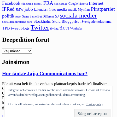
FRA
Facebook
Internet
Google
historia
fildelning
fotboll
födelsedag
Piratpartiet
IPRed
jobb
kalendern
media
JMW
livet
musik
Mymlan
sociala medier
politik
SJ
Same Same But Different
präst
Stockholm
Stora Bloggpriset
Sverigedemokraterna
sorg
Socialdemokraterna
Twitter
TPB
tåg
tweepblogs
tävling
U2
Wikileaks
Deepedition förut
Deepedition
förut
Joinsimon
Hur tänkte Jajja Communications här?
För att vara helt frank: veckans plattnackepris hade två finalister –
Google som fimpade Ted Valentins kartsajter och Jajja
Integritet och cookies: Den här webbplatsen använder cookies. Genom att fortsätta
Communications som stämt Nikke. Google såg till att snabbt lösa
använda den här webbplatsen godkänner du deras användning.
PR-krisen under uppseglande. Jajja Communications verkar dock
inte förstå kraften som nu kommer att slå emot dem när de väljer att
Om du vill veta mer, inklusive hur du kontrollerar cookies, se:
Cookie-policy
gå stämningsvägen mot enskilda bloggare. […]
"Hur
Läs mer