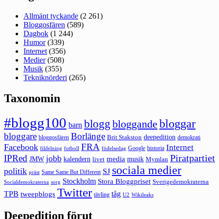
Allmänt tyckande
(2 261)
Bloggosfären
(589)
Dagbok
(1 244)
Humor
(339)
Internet
(356)
Medier
(508)
Musik
(355)
Tekniknörderi
(265)
Taxonomin
#blogg100
bloggar
blogg
bloggande
barn
bloggare
Borlänge
deepedition
Brit Stakston
bloggosfären
demokrati
FRA
Facebook
Internet
Google
historia
fildelning
fotboll
födelsedag
Piratpartiet
IPRed
jobb
kalendern
media
JMW
livet
musik
Mymlan
sociala medier
politik
SJ
Same Same But Different
präst
Stockholm
Stora Bloggpriset
Sverigedemokraterna
sorg
Socialdemokraterna
Twitter
TPB
tåg
tweepblogs
tävling
U2
Wikileaks
Deepedition förut