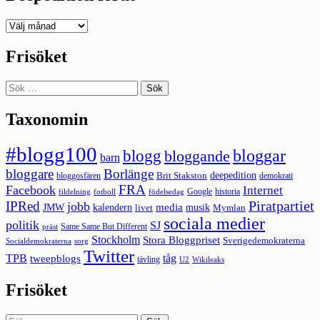
Deepedition
förut
Frisöket
Sök
efter:
Taxonomin
#blogg100
bloggar
blogg
bloggande
barn
bloggare
Borlänge
deepedition
Brit Stakston
bloggosfären
demokrati
FRA
Facebook
Internet
Google
historia
fildelning
fotboll
födelsedag
Piratpartiet
IPRed
jobb
kalendern
media
JMW
livet
musik
Mymlan
sociala medier
politik
SJ
Same Same But Different
präst
Stockholm
Stora Bloggpriset
Sverigedemokraterna
sorg
Socialdemokraterna
Twitter
TPB
tåg
tweepblogs
tävling
U2
Wikileaks
Frisöket
Sök