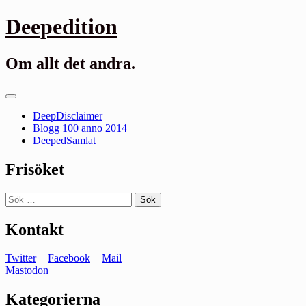
Gå
Deepedition
till
innehåll
Om allt det andra.
Primär
meny
DeepDisclaimer
Blogg 100 anno 2014
DeepedSamlat
Frisöket
Sök
efter:
Kontakt
Twitter
+
Facebook
+
Mail
Mastodon
Kategorierna