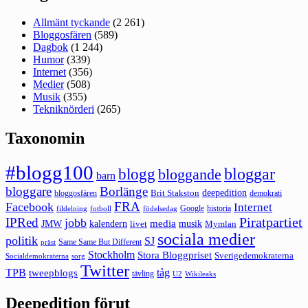
Allmänt tyckande
(2 261)
Bloggosfären
(589)
Dagbok
(1 244)
Humor
(339)
Internet
(356)
Medier
(508)
Musik
(355)
Tekniknörderi
(265)
Taxonomin
#blogg100
bloggar
blogg
bloggande
barn
bloggare
Borlänge
deepedition
Brit Stakston
bloggosfären
demokrati
FRA
Facebook
Internet
Google
historia
fildelning
fotboll
födelsedag
Piratpartiet
IPRed
jobb
kalendern
media
JMW
livet
musik
Mymlan
sociala medier
politik
SJ
Same Same But Different
präst
Stockholm
Stora Bloggpriset
Sverigedemokraterna
sorg
Socialdemokraterna
Twitter
TPB
tåg
tweepblogs
tävling
U2
Wikileaks
Deepedition förut