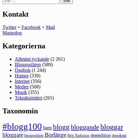
efter:
Kontakt
Twitter
+
Facebook
+
Mail
Mastodon
Kategorierna
Allmänt tyckande
(2 261)
Bloggosfären
(589)
Dagbok
(1 244)
Humor
(339)
Internet
(356)
Medier
(508)
Musik
(355)
Tekniknörderi
(265)
Taxonomin
#blogg100
bloggar
blogg
bloggande
barn
bloggare
Borlänge
deepedition
Brit Stakston
bloggosfären
demokrati