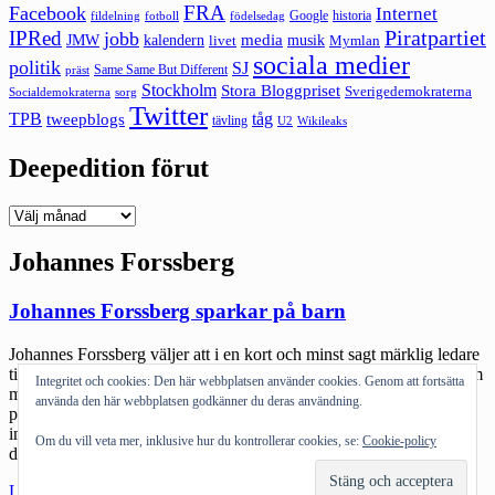
FRA
Facebook
Internet
Google
historia
fildelning
fotboll
födelsedag
Piratpartiet
IPRed
jobb
kalendern
media
JMW
livet
musik
Mymlan
sociala medier
politik
SJ
Same Same But Different
präst
Stockholm
Stora Bloggpriset
Sverigedemokraterna
sorg
Socialdemokraterna
Twitter
TPB
tåg
tweepblogs
tävling
U2
Wikileaks
Deepedition förut
Deepedition
förut
Johannes Forssberg
Johannes Forssberg sparkar på barn
Johannes Forssberg väljer att i en kort och minst sagt märklig ledare
titta på organisationen Friends. Själv har jag vissa problem med dem
Integritet och cookies: Den här webbplatsen använder cookies. Genom att fortsätta
men den här ledaren är osedvanligt usel och knappast
använda den här webbplatsen godkänner du deras användning.
problematiserande. Det är fan sorgligt att libertarianer inte är mer
insiktsfulla. Friends har gjort mycket dåligt. Friends har gjort en hel
Om du vill veta mer, inklusive hur du kontrollerar cookies, se:
Cookie-policy
del gott. […]
"Johannes
Läs mer