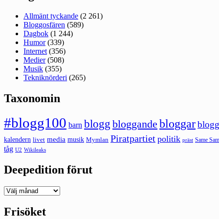
Allmänt tyckande
(2 261)
Bloggosfären
(589)
Dagbok
(1 244)
Humor
(339)
Internet
(356)
Medier
(508)
Musik
(355)
Tekniknörderi
(265)
Taxonomin
#blogg100
bloggar
blogg
bloggande
blogg
barn
Piratpartiet
politik
kalendern
media
livet
musik
Mymlan
Same Same
präst
tåg
U2
Wikileaks
Deepedition förut
Deepedition
förut
Frisöket