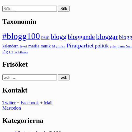
Sök
efter:
Taxonomin
#blogg100
bloggar
blogg
bloggande
blogg
barn
Piratpartiet
politik
kalendern
media
livet
musik
Mymlan
Same Same
präst
tåg
U2
Wikileaks
Frisöket
Sök
efter:
Kontakt
Twitter
+
Facebook
+
Mail
Mastodon
Kategorierna