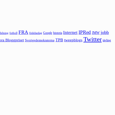
FRA
IPRed
jobb
Internet
JMW
Google
historia
ldelning
fotboll
födelsedag
Twitter
ora Bloggpriset
TPB
tweepblogs
Sverigedemokraterna
tävling