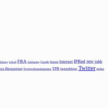
FRA
IPRed
jobb
Internet
JMW
Google
historia
ldelning
fotboll
födelsedag
Twitter
ora Bloggpriset
TPB
tweepblogs
Sverigedemokraterna
tävling