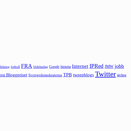
FRA
IPRed
jobb
Internet
JMW
Google
historia
ldelning
fotboll
födelsedag
Twitter
ora Bloggpriset
TPB
tweepblogs
Sverigedemokraterna
tävling