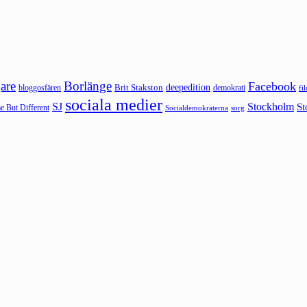
are
Borlänge
Facebook
deepedition
Brit Stakston
bloggosfären
demokrati
fi
sociala medier
SJ
Stockholm
St
 But Different
sorg
Socialdemokraterna