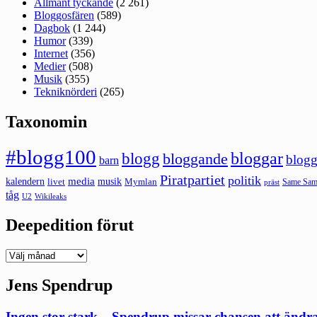
Allmänt tyckande
(2 261)
Bloggosfären
(589)
Dagbok
(1 244)
Humor
(339)
Internet
(356)
Medier
(508)
Musik
(355)
Tekniknörderi
(265)
Taxonomin
#blogg100
bloggar
blogg
bloggande
blogg
barn
Piratpartiet
politik
kalendern
media
livet
musik
Mymlan
Same Same
präst
tåg
U2
Wikileaks
Deepedition förut
Deepedition
förut
Jens Spendrup
Ingen stor stark – Spendrup missar chansen att ändr