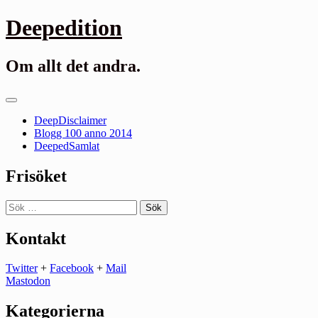
Gå
Deepedition
till
innehåll
Om allt det andra.
Primär
meny
DeepDisclaimer
Blogg 100 anno 2014
DeepedSamlat
Frisöket
Sök
efter:
Kontakt
Twitter
+
Facebook
+
Mail
Mastodon
Kategorierna