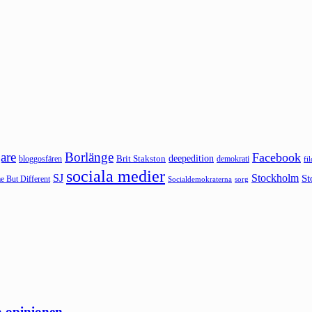
are
Borlänge
Facebook
deepedition
Brit Stakston
bloggosfären
demokrati
fi
sociala medier
SJ
Stockholm
St
 But Different
sorg
Socialdemokraterna
a opinionen