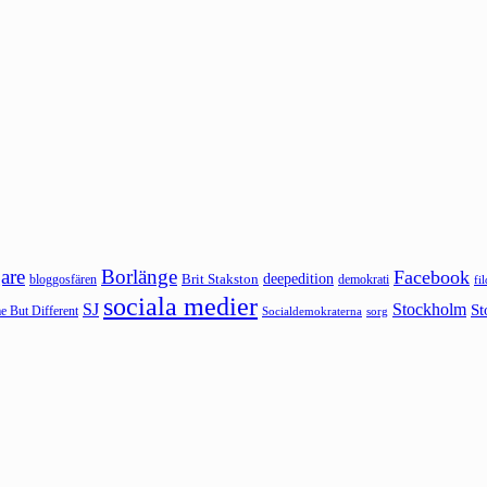
are
Borlänge
Facebook
deepedition
Brit Stakston
bloggosfären
demokrati
fi
sociala medier
SJ
Stockholm
St
 But Different
sorg
Socialdemokraterna