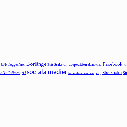
are
Borlänge
Facebook
deepedition
Brit Stakston
bloggosfären
demokrati
fi
sociala medier
SJ
Stockholm
St
 But Different
sorg
Socialdemokraterna