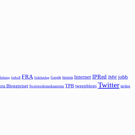
FRA
IPRed
jobb
Internet
JMW
Google
historia
ldelning
fotboll
födelsedag
Twitter
ora Bloggpriset
TPB
tweepblogs
Sverigedemokraterna
tävling