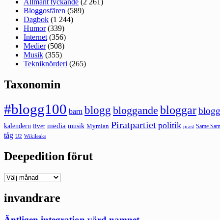
Allmänt tyckande
(2 261)
Bloggosfären
(589)
Dagbok
(1 244)
Humor
(339)
Internet
(356)
Medier
(508)
Musik
(355)
Tekniknörderi
(265)
Taxonomin
#blogg100
bloggar
blogg
bloggande
blogg
barn
Piratpartiet
politik
kalendern
media
livet
musik
Mymlan
Same Same
präst
tåg
U2
Wikileaks
Deepedition förut
Deepedition
förut
invandrare
Äntligen integration värd namnet