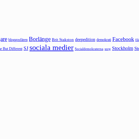
are
Borlänge
Facebook
deepedition
Brit Stakston
bloggosfären
demokrati
fi
sociala medier
SJ
Stockholm
St
 But Different
sorg
Socialdemokraterna