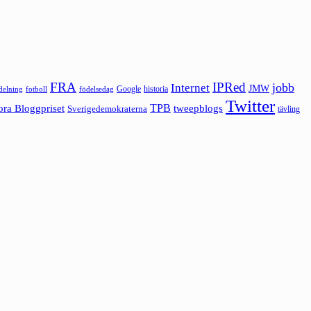
FRA
IPRed
jobb
Internet
JMW
Google
historia
ldelning
fotboll
födelsedag
Twitter
ora Bloggpriset
TPB
tweepblogs
Sverigedemokraterna
tävling