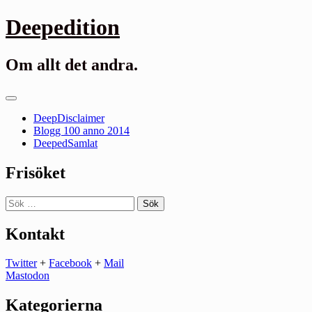
Gå
Deepedition
till
innehåll
Om allt det andra.
Primär
meny
DeepDisclaimer
Blogg 100 anno 2014
DeepedSamlat
Frisöket
Sök
efter:
Kontakt
Twitter
+
Facebook
+
Mail
Mastodon
Kategorierna