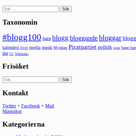
Sök
efter:
Taxonomin
#blogg100
bloggar
blogg
bloggande
blogg
barn
Piratpartiet
politik
kalendern
media
livet
musik
Mymlan
Same Same
präst
tåg
U2
Wikileaks
Frisöket
Sök
efter:
Kontakt
Twitter
+
Facebook
+
Mail
Mastodon
Kategorierna