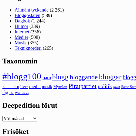
Allmänt tyckande
(2 261)
Bloggosfären
(589)
Dagbok
(1 244)
Humor
(339)
Internet
(356)
Medier
(508)
Musik
(355)
Tekniknörderi
(265)
Taxonomin
#blogg100
bloggar
blogg
bloggande
blogg
barn
Piratpartiet
politik
kalendern
media
livet
musik
Mymlan
Same Same
präst
tåg
U2
Wikileaks
Deepedition förut
Deepedition
förut
Frisöket