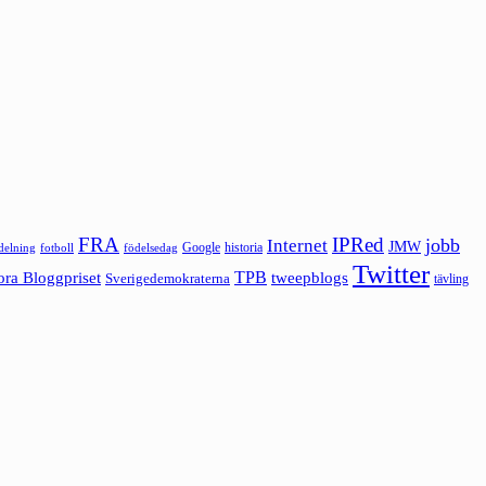
FRA
IPRed
jobb
Internet
JMW
Google
historia
ldelning
fotboll
födelsedag
Twitter
ora Bloggpriset
TPB
tweepblogs
Sverigedemokraterna
tävling