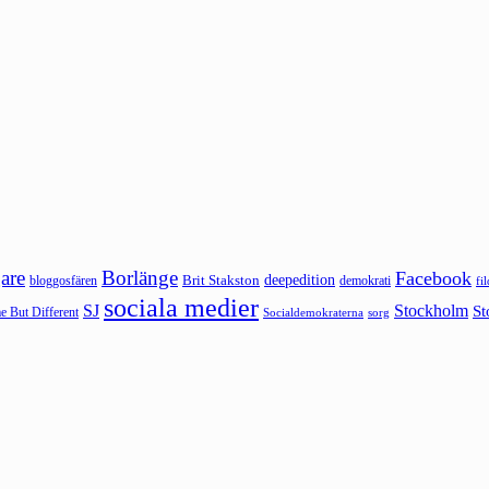
are
Borlänge
Facebook
deepedition
Brit Stakston
bloggosfären
demokrati
fi
sociala medier
SJ
Stockholm
St
 But Different
sorg
Socialdemokraterna