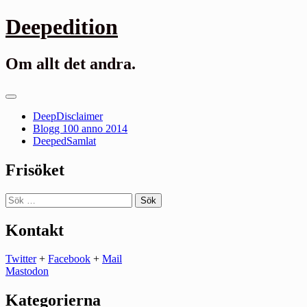
Gå
Deepedition
till
innehåll
Om allt det andra.
Primär
meny
DeepDisclaimer
Blogg 100 anno 2014
DeepedSamlat
Frisöket
Sök
efter:
Kontakt
Twitter
+
Facebook
+
Mail
Mastodon
Kategorierna