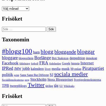
Deepedition
förut
Frisöket
Sök
efter:
Taxonomin
#blogg100
bloggar
blogg
bloggande
barn
bloggare
Borlänge
deepedition
Brit Stakston
bloggosfären
demokrati
FRA
Facebook
Internet
Google
historia
fildelning
fotboll
födelsedag
Piratpartiet
IPRed
jobb
kalendern
media
JMW
livet
musik
Mymlan
sociala medier
politik
SJ
Same Same But Different
präst
Stockholm
Stora Bloggpriset
Sverigedemokraterna
sorg
Socialdemokraterna
Twitter
TPB
tåg
tweepblogs
tävling
U2
Wikileaks
Frisöket
Sök