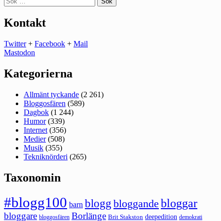
efter:
Kontakt
Twitter
+
Facebook
+
Mail
Mastodon
Kategorierna
Allmänt tyckande
(2 261)
Bloggosfären
(589)
Dagbok
(1 244)
Humor
(339)
Internet
(356)
Medier
(508)
Musik
(355)
Tekniknörderi
(265)
Taxonomin
#blogg100
bloggar
blogg
bloggande
barn
bloggare
Borlänge
deepedition
Brit Stakston
bloggosfären
demokrati