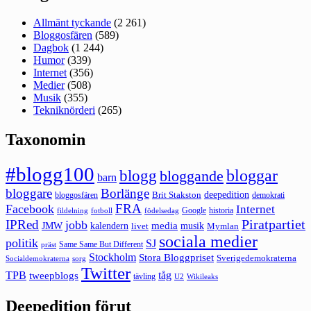
Allmänt tyckande
(2 261)
Bloggosfären
(589)
Dagbok
(1 244)
Humor
(339)
Internet
(356)
Medier
(508)
Musik
(355)
Tekniknörderi
(265)
Taxonomin
#blogg100
bloggar
blogg
bloggande
barn
bloggare
Borlänge
deepedition
Brit Stakston
bloggosfären
demokrati
FRA
Facebook
Internet
Google
historia
fildelning
fotboll
födelsedag
Piratpartiet
IPRed
jobb
kalendern
media
JMW
livet
musik
Mymlan
sociala medier
politik
SJ
Same Same But Different
präst
Stockholm
Stora Bloggpriset
Sverigedemokraterna
sorg
Socialdemokraterna
Twitter
TPB
tåg
tweepblogs
tävling
U2
Wikileaks
Deepedition förut