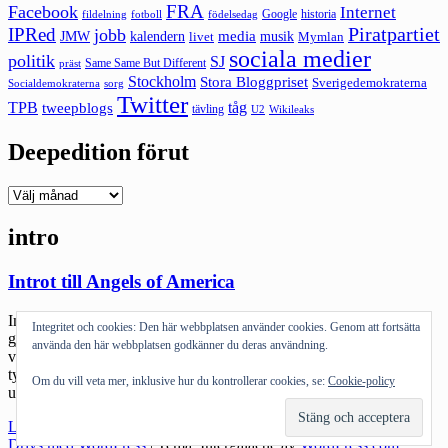
FRA
Facebook
Internet
Google
historia
fildelning
fotboll
födelsedag
Piratpartiet
IPRed
jobb
kalendern
media
JMW
livet
musik
Mymlan
sociala medier
politik
SJ
Same Same But Different
präst
Stockholm
Stora Bloggpriset
Sverigedemokraterna
sorg
Socialdemokraterna
Twitter
TPB
tåg
tweepblogs
tävling
U2
Wikileaks
Deepedition förut
Deepedition
förut
intro
Introt till Angels of America
Introt till ”Angels of America” är antagligen det snyggaste som
Integritet och cookies: Den här webbplatsen använder cookies. Genom att fortsätta
gjorts. Förtexter fascinerar mig. Ofta tänker man sällan på dem men
använda den här webbplatsen godkänner du deras användning.
vissa är helt enkelt så jävla bra. ”Seven” fick pris för det och jag
tycker att ”Angels…” borde fått det. Att göra den kameraåkningen
Om du vill veta mer, inklusive hur du kontrollerar cookies, se:
Cookie-policy
utan att man upplever det som renderat…
"Introt
Läs mer
till
Drivs med WordPress
|
Tema: Intergalactic av
WordPress.com
.