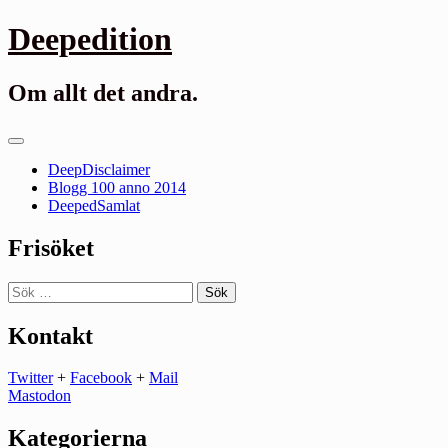
Gå
Deepedition
till
innehåll
Om allt det andra.
Primär
meny
DeepDisclaimer
Blogg 100 anno 2014
DeepedSamlat
Frisöket
Sök
efter:
Kontakt
Twitter
+
Facebook
+
Mail
Mastodon
Kategorierna