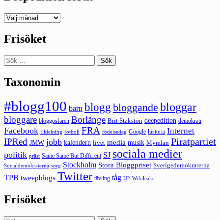
Deepedition
förut
Frisöket
Sök
efter:
Taxonomin
#blogg100
bloggar
blogg
bloggande
barn
bloggare
Borlänge
deepedition
Brit Stakston
bloggosfären
demokrati
FRA
Facebook
Internet
Google
historia
fildelning
fotboll
födelsedag
Piratpartiet
IPRed
jobb
kalendern
media
JMW
livet
musik
Mymlan
sociala medier
politik
SJ
Same Same But Different
präst
Stockholm
Stora Bloggpriset
Sverigedemokraterna
sorg
Socialdemokraterna
Twitter
TPB
tåg
tweepblogs
tävling
U2
Wikileaks
Frisöket
Sök