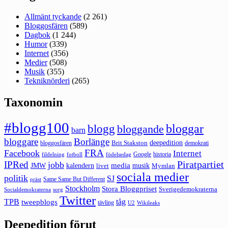
Allmänt tyckande
(2 261)
Bloggosfären
(589)
Dagbok
(1 244)
Humor
(339)
Internet
(356)
Medier
(508)
Musik
(355)
Tekniknörderi
(265)
Taxonomin
#blogg100
bloggar
blogg
bloggande
barn
bloggare
Borlänge
deepedition
Brit Stakston
bloggosfären
demokrati
FRA
Facebook
Internet
Google
historia
fildelning
fotboll
födelsedag
Piratpartiet
IPRed
jobb
kalendern
media
JMW
livet
musik
Mymlan
sociala medier
politik
SJ
Same Same But Different
präst
Stockholm
Stora Bloggpriset
Sverigedemokraterna
sorg
Socialdemokraterna
Twitter
TPB
tåg
tweepblogs
tävling
U2
Wikileaks
Deepedition förut