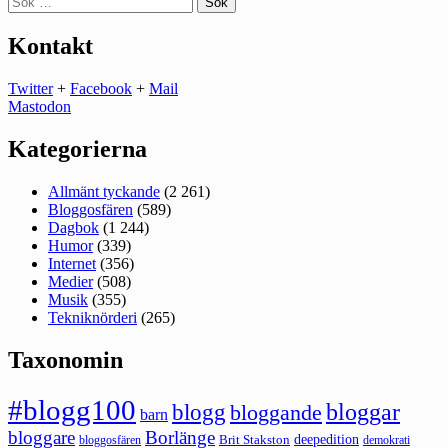
efter:
Kontakt
Twitter
+
Facebook
+
Mail
Mastodon
Kategorierna
Allmänt tyckande
(2 261)
Bloggosfären
(589)
Dagbok
(1 244)
Humor
(339)
Internet
(356)
Medier
(508)
Musik
(355)
Tekniknörderi
(265)
Taxonomin
#blogg100
bloggar
blogg
bloggande
barn
bloggare
Borlänge
deepedition
Brit Stakston
bloggosfären
demokrati