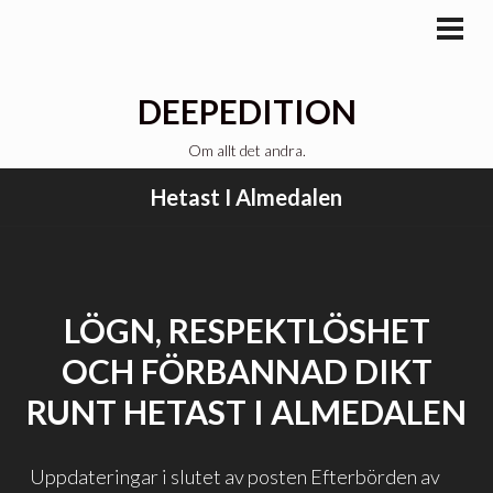
Gå
till
PRI
MEN
innehåll
DEEPEDITION
Om allt det andra.
Hetast I Almedalen
LÖGN, RESPEKTLÖSHET
OCH FÖRBANNAD DIKT
RUNT HETAST I ALMEDALEN
Uppdateringar i slutet av posten Efterbörden av