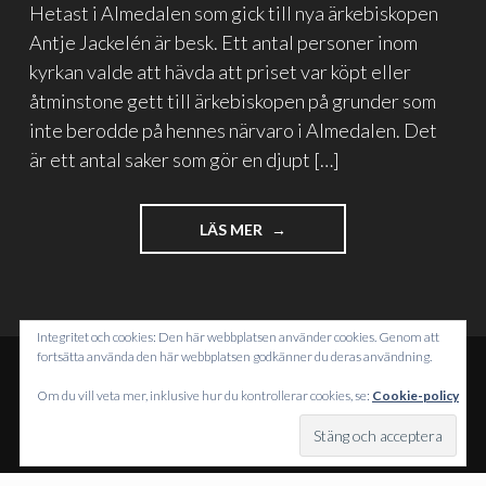
Hetast i Almedalen som gick till nya ärkebiskopen
Antje Jackelén är besk. Ett antal personer inom
kyrkan valde att hävda att priset var köpt eller
åtminstone gett till ärkebiskopen på grunder som
inte berodde på hennes närvaro i Almedalen. Det
är ett antal saker som gör en djupt […]
"LÖGN,
LÄS MER
RESPEKTLÖSHET
OCH
FÖRBANNAD
DIKT
Integritet och cookies: Den här webbplatsen använder cookies. Genom att
RUNT
fortsätta använda den här webbplatsen godkänner du deras användning.
HETAST
I
DRIVS MED WORDPRESS
Om du vill veta mer, inklusive hur du kontrollerar cookies, se:
Cookie-policy
ALMEDALEN"
TEMA: INTERGALACTIC AV
WORDPRESS.COM
.