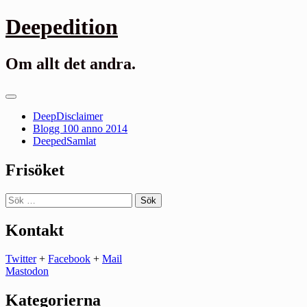
Gå
Deepedition
till
innehåll
Om allt det andra.
Primär
meny
DeepDisclaimer
Blogg 100 anno 2014
DeepedSamlat
Frisöket
Sök
efter:
Kontakt
Twitter
+
Facebook
+
Mail
Mastodon
Kategorierna