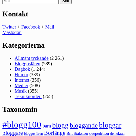
efter:
Kontakt
Twitter
+
Facebook
+
Mail
Mastodon
Kategorierna
Allmänt tyckande
(2 261)
Bloggosfären
(589)
Dagbok
(1 244)
Humor
(339)
Internet
(356)
Medier
(508)
Musik
(355)
Tekniknörderi
(265)
Taxonomin
#blogg100
bloggar
blogg
bloggande
barn
bloggare
Borlänge
deepedition
Brit Stakston
bloggosfären
demokrati