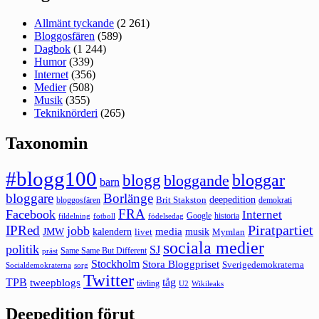
Allmänt tyckande
(2 261)
Bloggosfären
(589)
Dagbok
(1 244)
Humor
(339)
Internet
(356)
Medier
(508)
Musik
(355)
Tekniknörderi
(265)
Taxonomin
#blogg100
bloggar
blogg
bloggande
barn
bloggare
Borlänge
deepedition
Brit Stakston
bloggosfären
demokrati
FRA
Facebook
Internet
Google
historia
fildelning
fotboll
födelsedag
Piratpartiet
IPRed
jobb
kalendern
media
JMW
livet
musik
Mymlan
sociala medier
politik
SJ
Same Same But Different
präst
Stockholm
Stora Bloggpriset
Sverigedemokraterna
sorg
Socialdemokraterna
Twitter
TPB
tåg
tweepblogs
tävling
U2
Wikileaks
Deepedition förut