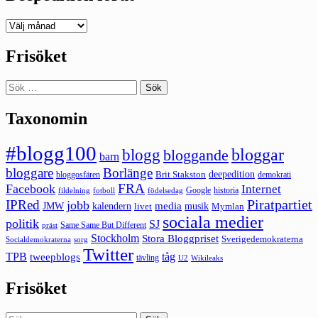
Deepedition
förut
Frisöket
Sök
efter:
Taxonomin
#blogg100
bloggar
blogg
bloggande
barn
bloggare
Borlänge
deepedition
Brit Stakston
bloggosfären
demokrati
FRA
Facebook
Internet
Google
historia
fildelning
fotboll
födelsedag
Piratpartiet
IPRed
jobb
kalendern
media
JMW
livet
musik
Mymlan
sociala medier
politik
SJ
Same Same But Different
präst
Stockholm
Stora Bloggpriset
Sverigedemokraterna
sorg
Socialdemokraterna
Twitter
TPB
tåg
tweepblogs
tävling
U2
Wikileaks
Frisöket
Sök