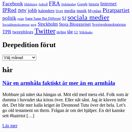
FRA
Facebook
Internet
Google
historia
fildelning
fotboll
födelsedag
Piratpartiet
IPRed
jobb
kalendern
media
JMW
livet
musik
Mymlan
sociala medier
politik
SJ
Same Same But Different
präst
Stockholm
Stora Bloggpriset
Sverigedemokraterna
sorg
Socialdemokraterna
Twitter
TPB
tåg
tweepblogs
tävling
U2
Wikileaks
Deepedition förut
Deepedition
förut
hår
När en armhåla faktiskt är mer än en armhåla
Mobbare på nätet ska hängas ut. Möt eld med mera eld. Folk som är
dumma i huvudet ska köras över. Eller nåt sånt. Jag är kluven inför
det. Det blir mer kalla kriget än Desmond Tutu över det hela. Let’s
go old testament on them. Frågan är om det hjälper. En del kanske
sett #hairriot […]
"När
Läs mer
en