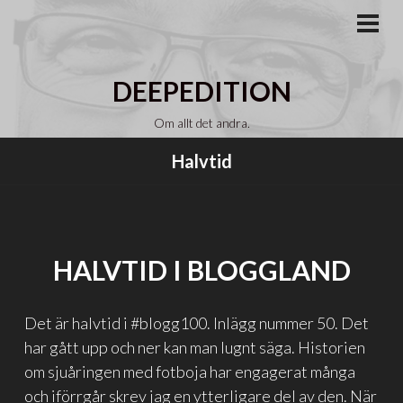
Gå
till
PRI
MEN
innehåll
DEEPEDITION
Om allt det andra.
Halvtid
HALVTID I BLOGGLAND
Det är halvtid i #blogg100. Inlägg nummer 50. Det
har gått upp och ner kan man lugnt säga. Historien
om sjuåringen med fotboja har engagerat många
och iförrgår skrev jag en ytterligare del av den. När