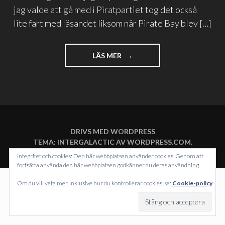
jag valde att gå med i Piratpartiet tog det också
lite fart med läsandet liksom när Pirate Bay blev […]
"HALVTID
LÄS MER
I
BLOGGLAND"
DRIVS MED WORDPRESS
TEMA: INTERGALACTIC AV
WORDPRESS.COM
.
Integritet och cookies: Den här webbplatsen använder cookies. Genom att
fortsätta använda den här webbplatsen godkänner du deras användning.
Om du vill veta mer, inklusive hur du kontrollerar cookies, se:
Cookie-policy