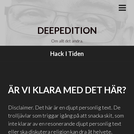
Gå
till
PRI
MEN
innehåll
DEEPEDITION
Om allt det andra.
Hack I Tiden
ÄR VI KLARA MED DET HÄR?
Disclaimer. Det här är en djupt personlig text. De
trolljävlar som triggar igång på att snacka skit, som
inte klarar av en resonerande djupt personlig text
eller ska diskutera religion kan dra åt helvete.