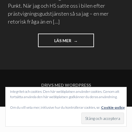
Punkt. När jag och HS satte oss i bilen efter
prästvigningsgudstjänsten så sa jag – en mer
retorisk fråga än en […]
"ÄR
LÄS MER
VI
KLARA
MED
DET
HÄR?"
DRIVS MED WORDPRESS
TEMA: INTERGALACTIC AV
WORDPRESS.COM
.
Integritet och cookies: Den här webbplatsen använder cookies. Genom att
fortsätta använda den här webbplatsen godkänner du deras användning.
Om du vill veta mer, inklusive hur du kontrollerar cookies, se:
Cookie-policy