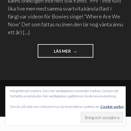
känns onekligen inte helt olik Kents ”999”: Inte fullt
lika live men med samma svartvita känsla (fast i
färg) var videon för Bowies singel ”Where Are We
Now” Det som fattas nu (men den lär nog vänta ännu
ett år) […]
"NÄR
LÄS MER
DE
GAMLA
HJÄLTARNA
RÖR
PÅ
SIG"
Integritet och cookies: Den här webbplatsen använder cookies. Genom att
DRIVS MED WORDPRESS
fortsätta använda den här webbplatsen godkänner du deras användning.
TEMA: INTERGALACTIC AV
WORDPRESS.COM
.
Om du vill veta mer, inklusive hur du kontrollerar cookies, se:
Cookie-policy