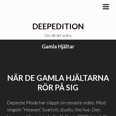
Gå
till
PRI
MEN
innehåll
DEEPEDITION
Om allt det andra.
Gamla Hjältar
NÄR DE GAMLA HJÄLTARNA
RÖR PÅ SIG
Depeche Mode har släppt sin senaste video. Med
singeln ”Heaven”. Svartvit, studio, lite live. Den