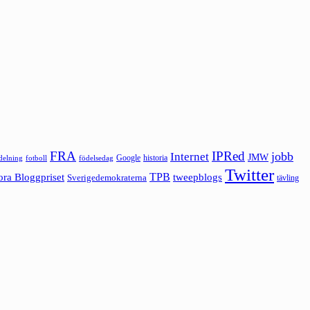
FRA
IPRed
jobb
Internet
JMW
Google
historia
ldelning
fotboll
födelsedag
Twitter
ora Bloggpriset
TPB
tweepblogs
Sverigedemokraterna
tävling