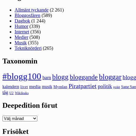
Allmänt tyckande
(2 261)
Bloggosfären
(589)
Dagbok
(1 244)
Humor
(339)
Internet
(356)
Medier
(508)
Musik
(355)
Tekniknörderi
(265)
Taxonomin
#blogg100
bloggar
blogg
bloggande
blogg
barn
Piratpartiet
politik
kalendern
media
livet
musik
Mymlan
Same Same
präst
tåg
U2
Wikileaks
Deepedition förut
Deepedition
förut
Frisöket