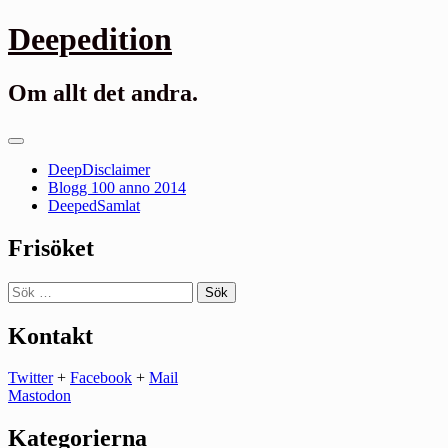
Gå
Deepedition
till
innehåll
Om allt det andra.
Primär
meny
DeepDisclaimer
Blogg 100 anno 2014
DeepedSamlat
Frisöket
Sök
efter:
Kontakt
Twitter
+
Facebook
+
Mail
Mastodon
Kategorierna