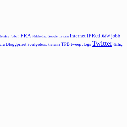
FRA
IPRed
jobb
Internet
JMW
Google
historia
ldelning
fotboll
födelsedag
Twitter
ora Bloggpriset
TPB
tweepblogs
Sverigedemokraterna
tävling