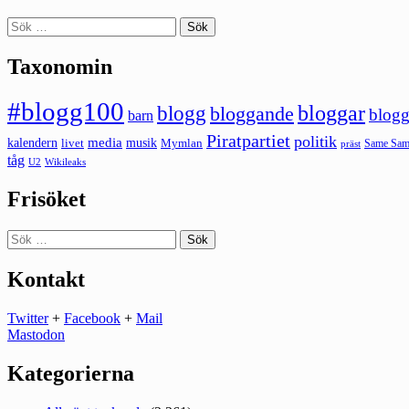
Sök
efter:
Taxonomin
#blogg100
bloggar
blogg
bloggande
blogg
barn
Piratpartiet
politik
kalendern
media
livet
musik
Mymlan
Same Same
präst
tåg
U2
Wikileaks
Frisöket
Sök
efter:
Kontakt
Twitter
+
Facebook
+
Mail
Mastodon
Kategorierna