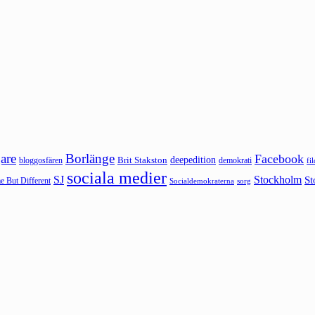
are
Borlänge
Facebook
deepedition
Brit Stakston
bloggosfären
demokrati
fi
sociala medier
SJ
Stockholm
St
 But Different
sorg
Socialdemokraterna