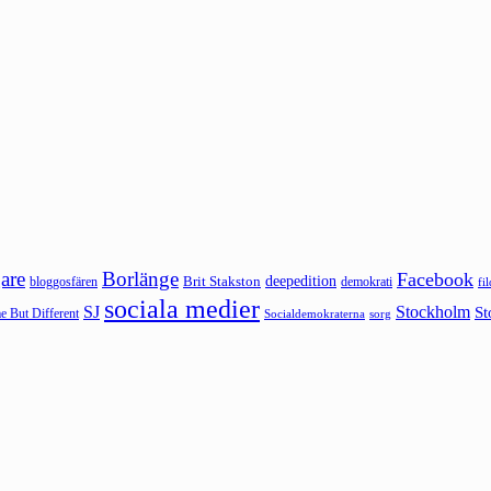
are
Borlänge
Facebook
deepedition
Brit Stakston
bloggosfären
demokrati
fi
sociala medier
SJ
Stockholm
St
 But Different
sorg
Socialdemokraterna