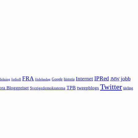
FRA
IPRed
jobb
Internet
JMW
Google
historia
ldelning
fotboll
födelsedag
Twitter
ora Bloggpriset
TPB
tweepblogs
Sverigedemokraterna
tävling