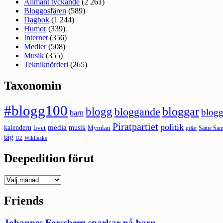
Allmänt tyckande
(2 261)
Bloggosfären
(589)
Dagbok
(1 244)
Humor
(339)
Internet
(356)
Medier
(508)
Musik
(355)
Tekniknörderi
(265)
Taxonomin
#blogg100
bloggar
blogg
bloggande
blogg
barn
Piratpartiet
politik
kalendern
media
livet
musik
Mymlan
Same Same
präst
tåg
U2
Wikileaks
Deepedition förut
Deepedition
förut
Friends
Johannes Forssberg sparkar på barn