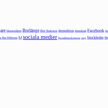
are
Borlänge
Facebook
deepedition
Brit Stakston
bloggosfären
demokrati
fi
sociala medier
SJ
Stockholm
St
 But Different
sorg
Socialdemokraterna