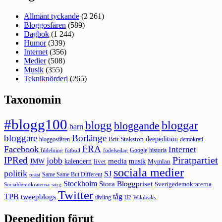
Allmänt tyckande
(2 261)
Bloggosfären
(589)
Dagbok
(1 244)
Humor
(339)
Internet
(356)
Medier
(508)
Musik
(355)
Tekniknörderi
(265)
Taxonomin
#blogg100
bloggar
blogg
bloggande
barn
bloggare
Borlänge
deepedition
Brit Stakston
bloggosfären
demokrati
FRA
Facebook
Internet
Google
historia
fildelning
fotboll
födelsedag
Piratpartiet
IPRed
jobb
kalendern
media
JMW
livet
musik
Mymlan
sociala medier
politik
SJ
Same Same But Different
präst
Stockholm
Stora Bloggpriset
Sverigedemokraterna
sorg
Socialdemokraterna
Twitter
TPB
tåg
tweepblogs
tävling
U2
Wikileaks
Deepedition förut