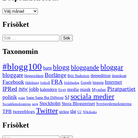
Deepedition
förut
Frisöket
Sök
efter:
Taxonomin
#blogg100
bloggar
blogg
bloggande
barn
bloggare
Borlänge
deepedition
Brit Stakston
bloggosfären
demokrati
FRA
Facebook
Internet
Google
historia
fildelning
fotboll
födelsedag
Piratpartiet
IPRed
jobb
kalendern
media
JMW
livet
musik
Mymlan
sociala medier
politik
SJ
Same Same But Different
präst
Stockholm
Stora Bloggpriset
Sverigedemokraterna
sorg
Socialdemokraterna
Twitter
TPB
tåg
tweepblogs
tävling
U2
Wikileaks
Frisöket
Sök