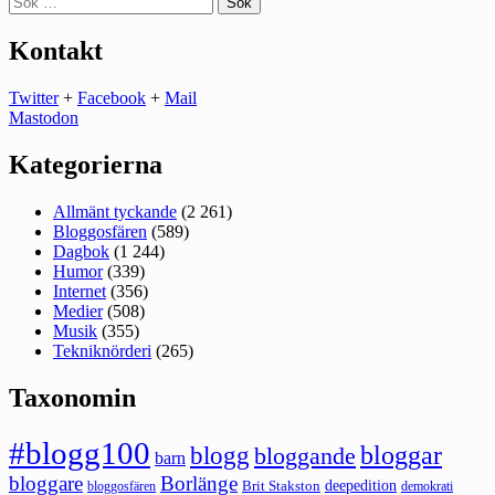
efter:
Kontakt
Twitter
+
Facebook
+
Mail
Mastodon
Kategorierna
Allmänt tyckande
(2 261)
Bloggosfären
(589)
Dagbok
(1 244)
Humor
(339)
Internet
(356)
Medier
(508)
Musik
(355)
Tekniknörderi
(265)
Taxonomin
#blogg100
bloggar
blogg
bloggande
barn
bloggare
Borlänge
deepedition
Brit Stakston
bloggosfären
demokrati