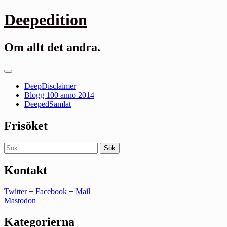
Gå
Deepedition
till
innehåll
Om allt det andra.
Primär
meny
DeepDisclaimer
Blogg 100 anno 2014
DeepedSamlat
Frisöket
Sök
efter:
Kontakt
Twitter
+
Facebook
+
Mail
Mastodon
Kategorierna