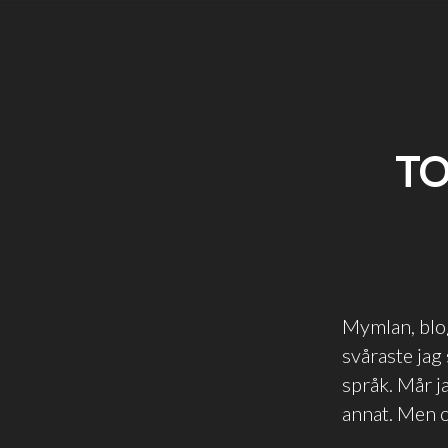
TO
Mymlan, blo
svåraste jag 
språk. Mår ja
annat. Men ok