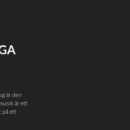
ÄGA
og är den
musik är ett
t på ett