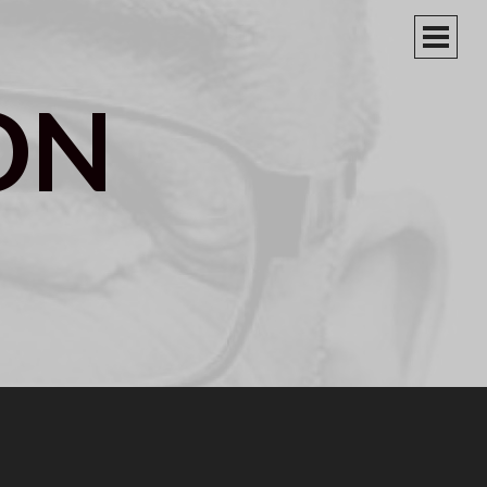
PRIM
MEN
ON