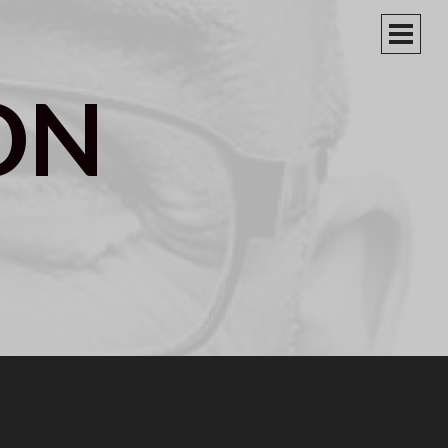
PRIM
MEN
ON