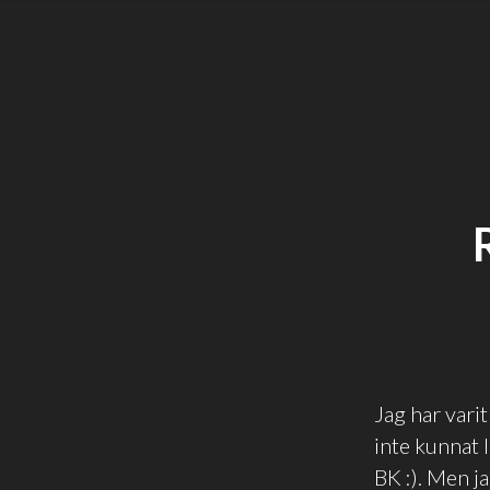
Jag har vari
inte kunnat 
BK :). Men j