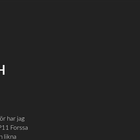
H
ör har jag
 P11 Forssa
n likna