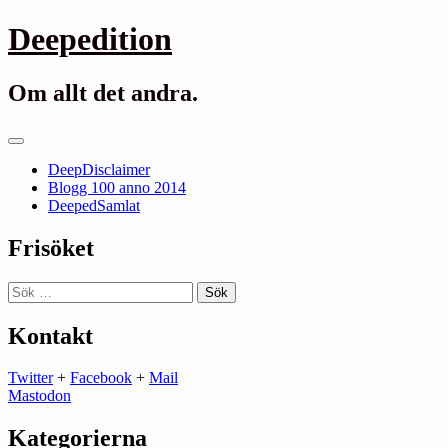
Gå
Deepedition
till
innehåll
Om allt det andra.
Primär
meny
DeepDisclaimer
Blogg 100 anno 2014
DeepedSamlat
Frisöket
Sök
efter:
Kontakt
Twitter
+
Facebook
+
Mail
Mastodon
Kategorierna