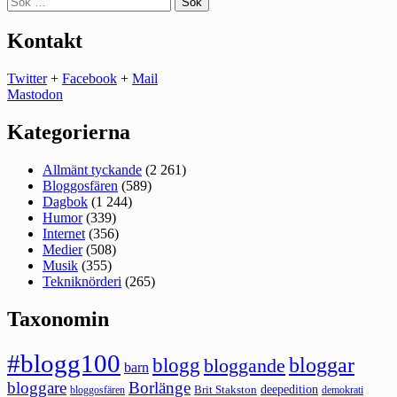
efter:
Kontakt
Twitter
+
Facebook
+
Mail
Mastodon
Kategorierna
Allmänt tyckande
(2 261)
Bloggosfären
(589)
Dagbok
(1 244)
Humor
(339)
Internet
(356)
Medier
(508)
Musik
(355)
Tekniknörderi
(265)
Taxonomin
#blogg100
bloggar
blogg
bloggande
barn
bloggare
Borlänge
deepedition
Brit Stakston
bloggosfären
demokrati