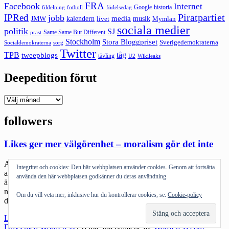
FRA
Facebook
Internet
Google
historia
fildelning
fotboll
födelsedag
Piratpartiet
IPRed
jobb
kalendern
media
JMW
livet
musik
Mymlan
sociala medier
politik
SJ
Same Same But Different
präst
Stockholm
Stora Bloggpriset
Sverigedemokraterna
sorg
Socialdemokraterna
Twitter
TPB
tåg
tweepblogs
tävling
U2
Wikileaks
Deepedition förut
Deepedition
förut
followers
Likes ger mer välgörenhet – moralism gör det inte
Att skänka pengar är en knepig sak. Det finns så många olika
Integritet och cookies: Den här webbplatsen använder cookies. Genom att fortsätta
aspekter att lägga på välgörenhet och genom sociala medier har
använda den här webbplatsen godkänner du deras användning.
ännu fler dykt upp. Det är ofta som företag väljer att köra ”för varje
ny följare skänker vi en krona till X” eller nu senast Musikhjälpen
Om du vill veta mer, inklusive hur du kontrollerar cookies, se:
Cookie-policy
där du kan önska en låt för […]
"Likes
Läs mer
ger
Drivs med WordPress
|
Tema: Intergalactic av
WordPress.com
.