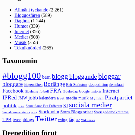
Allmänt tyckande
(2 261)
Bloggosfären
(589)
Dagbok
(1 244)
Humor
(339)
Internet
(356)
Medier
(508)
Musik
(355)
Tekniknörderi
(265)
Taxonomin
#blogg100
bloggar
blogg
bloggande
barn
bloggare
Borlänge
deepedition
Brit Stakston
bloggosfären
demokrati
FRA
Facebook
Internet
Google
historia
fildelning
fotboll
födelsedag
Piratpartiet
IPRed
jobb
kalendern
media
JMW
livet
musik
Mymlan
sociala medier
politik
SJ
Same Same But Different
präst
Stockholm
Stora Bloggpriset
Sverigedemokraterna
sorg
Socialdemokraterna
Twitter
TPB
tåg
tweepblogs
tävling
U2
Wikileaks
Deepedition förut