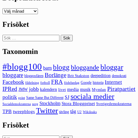
Deepedition
förut
Frisöket
Sök
efter:
Taxonomin
#blogg100
bloggar
blogg
bloggande
barn
bloggare
Borlänge
deepedition
Brit Stakston
bloggosfären
demokrati
FRA
Facebook
Internet
Google
historia
fildelning
fotboll
födelsedag
Piratpartiet
IPRed
jobb
kalendern
media
JMW
livet
musik
Mymlan
sociala medier
politik
SJ
Same Same But Different
präst
Stockholm
Stora Bloggpriset
Sverigedemokraterna
sorg
Socialdemokraterna
Twitter
TPB
tåg
tweepblogs
tävling
U2
Wikileaks
Frisöket
Sök