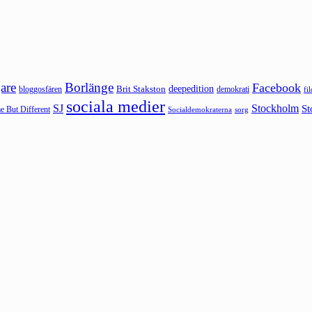
are
Borlänge
Facebook
deepedition
Brit Stakston
bloggosfären
demokrati
fi
sociala medier
SJ
Stockholm
St
 But Different
sorg
Socialdemokraterna