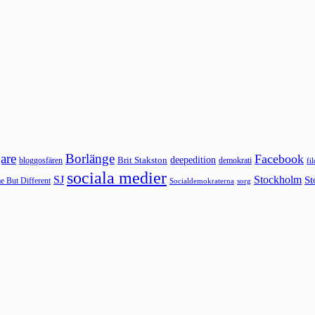
are
Borlänge
Facebook
deepedition
Brit Stakston
bloggosfären
demokrati
fi
sociala medier
SJ
Stockholm
St
 But Different
sorg
Socialdemokraterna