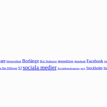
are
Borlänge
Facebook
deepedition
Brit Stakston
bloggosfären
demokrati
fi
sociala medier
SJ
Stockholm
St
 But Different
sorg
Socialdemokraterna