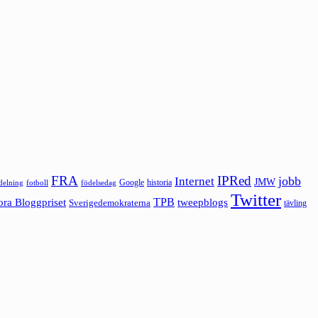
FRA
IPRed
jobb
Internet
JMW
Google
historia
ldelning
fotboll
födelsedag
Twitter
ora Bloggpriset
TPB
tweepblogs
Sverigedemokraterna
tävling