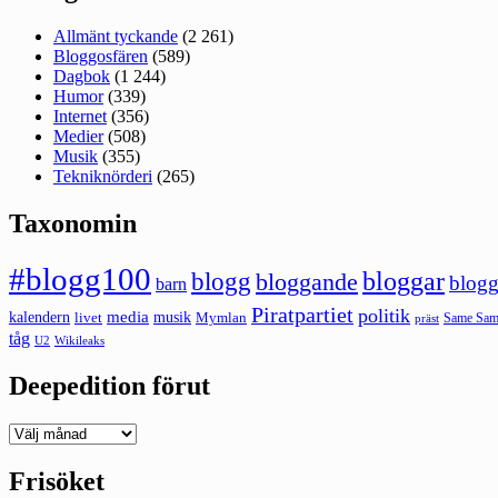
Allmänt tyckande
(2 261)
Bloggosfären
(589)
Dagbok
(1 244)
Humor
(339)
Internet
(356)
Medier
(508)
Musik
(355)
Tekniknörderi
(265)
Taxonomin
#blogg100
bloggar
blogg
bloggande
blogg
barn
Piratpartiet
politik
kalendern
media
livet
musik
Mymlan
Same Same
präst
tåg
U2
Wikileaks
Deepedition förut
Deepedition
förut
Frisöket