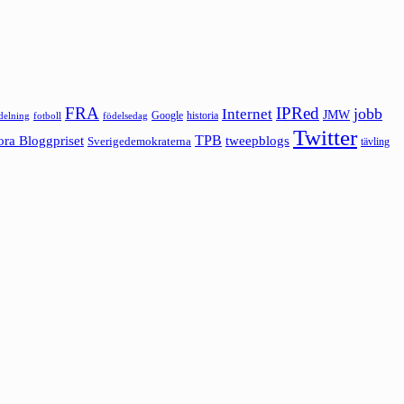
FRA
IPRed
jobb
Internet
JMW
Google
historia
ldelning
fotboll
födelsedag
Twitter
ora Bloggpriset
TPB
tweepblogs
Sverigedemokraterna
tävling