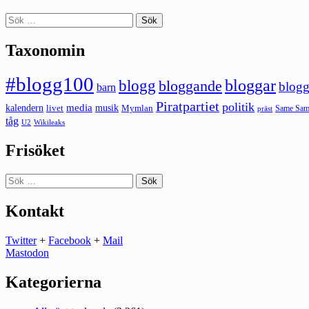
Sök
efter:
Taxonomin
#blogg100
bloggar
blogg
bloggande
blogg
barn
Piratpartiet
politik
kalendern
media
livet
musik
Mymlan
Same Same
präst
tåg
U2
Wikileaks
Frisöket
Sök
efter:
Kontakt
Twitter
+
Facebook
+
Mail
Mastodon
Kategorierna