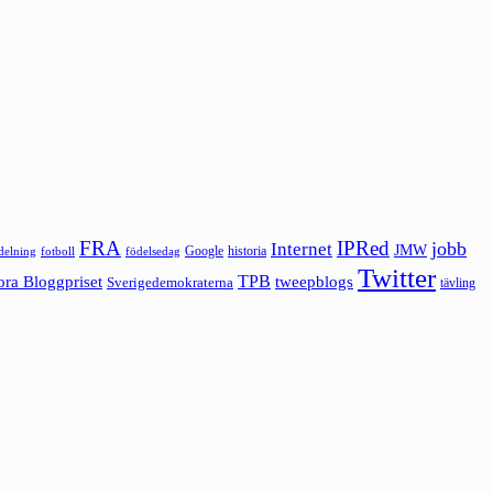
FRA
IPRed
jobb
Internet
JMW
Google
historia
ldelning
fotboll
födelsedag
Twitter
ora Bloggpriset
TPB
tweepblogs
Sverigedemokraterna
tävling