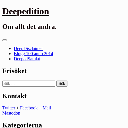
Gå
Deepedition
till
innehåll
Om allt det andra.
Primär
meny
DeepDisclaimer
Blogg 100 anno 2014
DeepedSamlat
Frisöket
Sök
efter:
Kontakt
Twitter
+
Facebook
+
Mail
Mastodon
Kategorierna