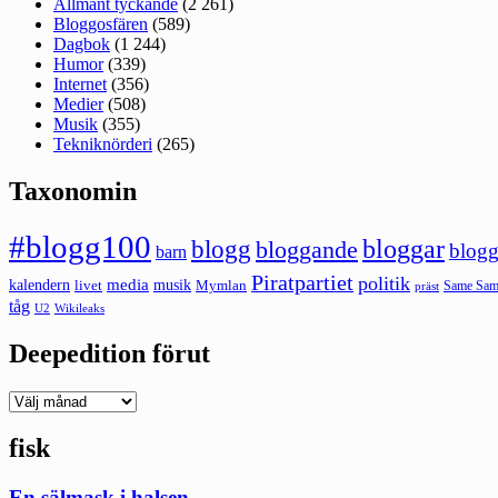
Allmänt tyckande
(2 261)
Bloggosfären
(589)
Dagbok
(1 244)
Humor
(339)
Internet
(356)
Medier
(508)
Musik
(355)
Tekniknörderi
(265)
Taxonomin
#blogg100
bloggar
blogg
bloggande
blogg
barn
Piratpartiet
politik
kalendern
media
livet
musik
Mymlan
Same Same
präst
tåg
U2
Wikileaks
Deepedition förut
Deepedition
förut
fisk
En sälmask i halsen