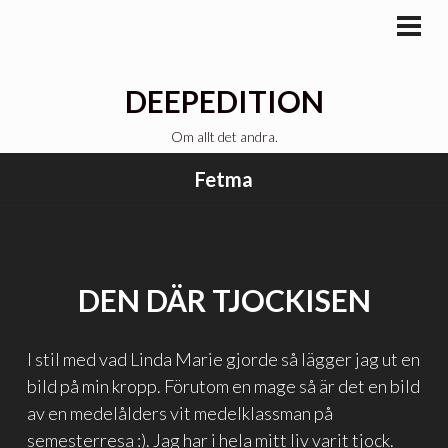
Gå
till
PRI
MEN
innehåll
DEEPEDITION
Om allt det andra.
Fetma
DEN DÄR TJOCKISEN
I stil med vad Linda Marie gjorde så lägger jag ut en
bild på min kropp. Förutom en mage så är det en bild
av en medelålders vit medelklassman på
semesterresa :). Jag har i hela mitt liv varit tjock.