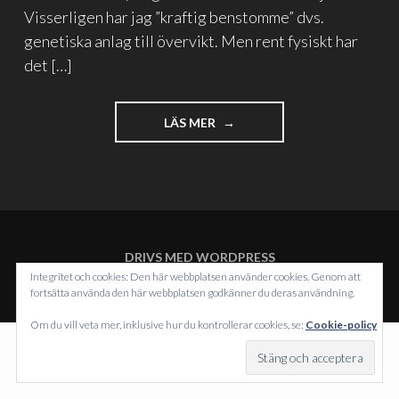
Visserligen har jag ”kraftig benstomme” dvs.
genetiska anlag till övervikt. Men rent fysiskt har
det […]
"DEN
LÄS MER
DÄR
TJOCKISEN"
DRIVS MED WORDPRESS
TEMA: INTERGALACTIC AV
WORDPRESS.COM
.
Integritet och cookies: Den här webbplatsen använder cookies. Genom att
fortsätta använda den här webbplatsen godkänner du deras användning.
Om du vill veta mer, inklusive hur du kontrollerar cookies, se:
Cookie-policy