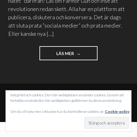
nätet” därifrån? Läs om Farmor Gun och inse att
revolutionen redan skett. Alla har en plattform att
publicera, diskutera och konversera. Det är dags
att sluta prata ”sociala medier” och prata medier.
Eller kanske nya […]
"FARMOR
LÄS MER
GUN
FÅR
PLATS
I
DN"
Integritet och cookies: Den här webbplatsen använder cookies. Genom att
DRIVS MED WORDPRESS
fortsätta använda den här webbplatsen godkänner du deras användning.
TEMA: INTERGALACTIC AV
WORDPRESS.COM
.
Om du vill veta mer, inklusive hur du kontrollerar cookies, se:
Cookie-policy