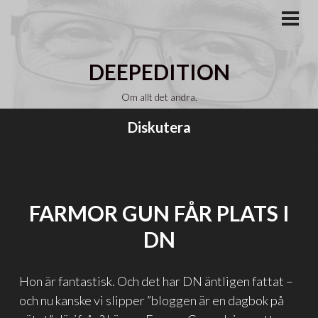
Gå
till
PRI
MEN
innehåll
DEEPEDITION
Om allt det andra.
Diskutera
FARMOR GUN FÅR PLATS I
DN
Hon är fantastisk. Och det har DN äntligen fattat –
och nu kanske vi slipper ”bloggen är en dagbok på