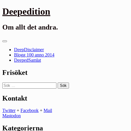
Gå
Deepedition
till
innehåll
Om allt det andra.
Primär
meny
DeepDisclaimer
Blogg 100 anno 2014
DeepedSamlat
Frisöket
Sök
efter:
Kontakt
Twitter
+
Facebook
+
Mail
Mastodon
Kategorierna