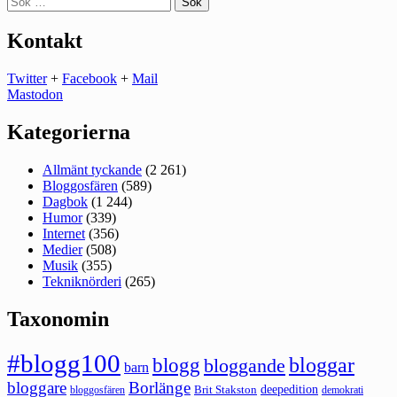
efter:
Kontakt
Twitter
+
Facebook
+
Mail
Mastodon
Kategorierna
Allmänt tyckande
(2 261)
Bloggosfären
(589)
Dagbok
(1 244)
Humor
(339)
Internet
(356)
Medier
(508)
Musik
(355)
Tekniknörderi
(265)
Taxonomin
#blogg100
bloggar
blogg
bloggande
barn
bloggare
Borlänge
deepedition
Brit Stakston
bloggosfären
demokrati