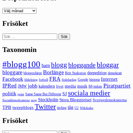
Deepedition
förut
Frisöket
Sök
efter:
Taxonomin
#blogg100
bloggar
blogg
bloggande
barn
bloggare
Borlänge
deepedition
Brit Stakston
bloggosfären
demokrati
FRA
Facebook
Internet
Google
historia
fildelning
fotboll
födelsedag
Piratpartiet
IPRed
jobb
kalendern
media
JMW
livet
musik
Mymlan
sociala medier
politik
SJ
Same Same But Different
präst
Stockholm
Stora Bloggpriset
Sverigedemokraterna
sorg
Socialdemokraterna
Twitter
TPB
tåg
tweepblogs
tävling
U2
Wikileaks
Frisöket
Sök