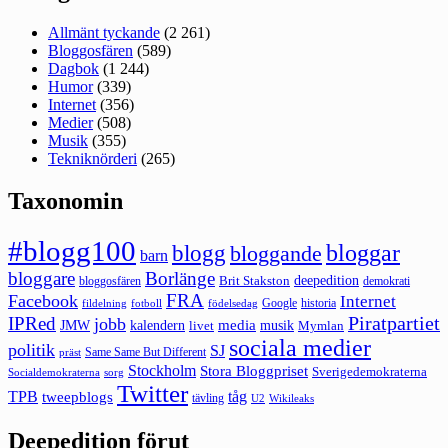
Allmänt tyckande
(2 261)
Bloggosfären
(589)
Dagbok
(1 244)
Humor
(339)
Internet
(356)
Medier
(508)
Musik
(355)
Tekniknörderi
(265)
Taxonomin
#blogg100
bloggar
blogg
bloggande
barn
bloggare
Borlänge
deepedition
Brit Stakston
bloggosfären
demokrati
FRA
Facebook
Internet
Google
historia
fildelning
fotboll
födelsedag
Piratpartiet
IPRed
jobb
kalendern
media
JMW
livet
musik
Mymlan
sociala medier
politik
SJ
Same Same But Different
präst
Stockholm
Stora Bloggpriset
Sverigedemokraterna
sorg
Socialdemokraterna
Twitter
TPB
tåg
tweepblogs
tävling
U2
Wikileaks
Deepedition förut