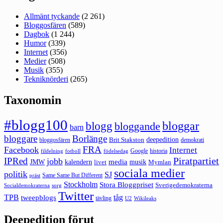
Allmänt tyckande
(2 261)
Bloggosfären
(589)
Dagbok
(1 244)
Humor
(339)
Internet
(356)
Medier
(508)
Musik
(355)
Tekniknörderi
(265)
Taxonomin
#blogg100
bloggar
blogg
bloggande
barn
bloggare
Borlänge
deepedition
Brit Stakston
bloggosfären
demokrati
FRA
Facebook
Internet
Google
historia
fildelning
fotboll
födelsedag
Piratpartiet
IPRed
jobb
kalendern
media
JMW
livet
musik
Mymlan
sociala medier
politik
SJ
Same Same But Different
präst
Stockholm
Stora Bloggpriset
Sverigedemokraterna
sorg
Socialdemokraterna
Twitter
TPB
tåg
tweepblogs
tävling
U2
Wikileaks
Deepedition förut