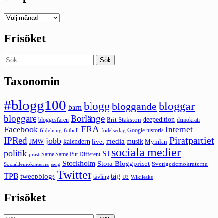
Deepedition
förut
Frisöket
Sök
efter:
Taxonomin
#blogg100
bloggar
blogg
bloggande
barn
bloggare
Borlänge
deepedition
Brit Stakston
bloggosfären
demokrati
FRA
Facebook
Internet
Google
historia
fildelning
fotboll
födelsedag
Piratpartiet
IPRed
jobb
kalendern
media
JMW
livet
musik
Mymlan
sociala medier
politik
SJ
Same Same But Different
präst
Stockholm
Stora Bloggpriset
Sverigedemokraterna
sorg
Socialdemokraterna
Twitter
TPB
tåg
tweepblogs
tävling
U2
Wikileaks
Frisöket
Sök