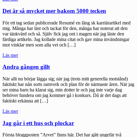
the
shadow
Det är så mycket mer bakom 5000 tecken
of
the
För ett tag sedan publicerade Resumé en lång sk karriärartikel med
magpie"
mig. Många har läst och tackat för den, många har noterat att den
var tänkvärd och så. Själv fick jag ont i magen när jag läste den
färdiga artikeln. Jag kollade mina citat och gav mina invändningar
mot vinklar men som alla vet och […]
"Det
Läs mer
är
så
Andra gången gillt
mycket
mer
När allt nu börjar lägga sig; när jag (trots mitt generella motstånd)
bakom
faktiskt har nån sorts ramverk och plan för de närmaste åren. När jag
5000
ser mina barn ha klarat sig, min dotter le och jag inte varje dag
tecken"
behöver fundera om jag kommer gå i konkurs. Då är det dags att
faktiskt erkänna att […]
"Andra
Läs mer
gången
gillt"
Jag går i ett hus och plockar
Första bloggposten ”Arvet” finns här. Det har gått ungefär två