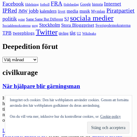
FRA
Facebook
Internet
Google
historia
fildelning
fotboll
födelsedag
Piratpartiet
IPRed
jobb
kalendern
media
JMW
livet
musik
Mymlan
sociala medier
politik
SJ
Same Same But Different
präst
Stockholm
Stora Bloggpriset
Sverigedemokraterna
sorg
Socialdemokraterna
Twitter
TPB
tåg
tweepblogs
tävling
U2
Wikileaks
Deepedition förut
Deepedition
förut
civilkurage
När hjälpare blir gärningsman
Historien om Per Anders Pettersson från Nås, har varit på gång
Integritet och cookies: Den här webbplatsen använder cookies. Genom att fortsätta
häruppe i Dalarna några dagar. Bland annat har en Facebookgrupp
använda den här webbplatsen godkänner du deras användning.
till stöd för honom startats. Historien är minst sagt surrealistisk. Inte
nödvändigtvis bara för att han blev dömd för övervåld utan för de
Om du vill veta mer, inklusive hur du kontrollerar cookies, se:
Cookie-policy
olika andra delar som visar hur snett det kan bli när […]
"När
Läs mer
hjälpare
Drivs med WordPress
|
Tema: Intergalactic av
WordPress.com
.