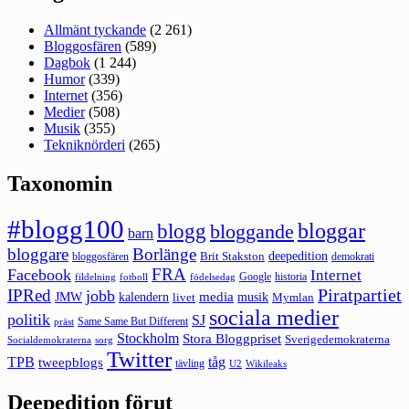
Allmänt tyckande
(2 261)
Bloggosfären
(589)
Dagbok
(1 244)
Humor
(339)
Internet
(356)
Medier
(508)
Musik
(355)
Tekniknörderi
(265)
Taxonomin
#blogg100
bloggar
blogg
bloggande
barn
bloggare
Borlänge
deepedition
Brit Stakston
bloggosfären
demokrati
FRA
Facebook
Internet
Google
historia
fildelning
fotboll
födelsedag
Piratpartiet
IPRed
jobb
kalendern
media
JMW
livet
musik
Mymlan
sociala medier
politik
SJ
Same Same But Different
präst
Stockholm
Stora Bloggpriset
Sverigedemokraterna
sorg
Socialdemokraterna
Twitter
TPB
tåg
tweepblogs
tävling
U2
Wikileaks
Deepedition förut