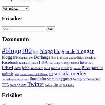
Deepedition
förut
Frisöket
Sök
efter:
Taxonomin
#blogg100
bloggar
blogg
bloggande
barn
bloggare
Borlänge
deepedition
Brit Stakston
bloggosfären
demokrati
FRA
Facebook
Internet
Google
historia
fildelning
fotboll
födelsedag
Piratpartiet
IPRed
jobb
kalendern
media
JMW
livet
musik
Mymlan
sociala medier
politik
SJ
Same Same But Different
präst
Stockholm
Stora Bloggpriset
Sverigedemokraterna
sorg
Socialdemokraterna
Twitter
TPB
tåg
tweepblogs
tävling
U2
Wikileaks
Frisöket
Sök