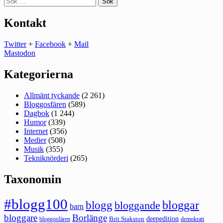
efter:
Kontakt
Twitter
+
Facebook
+
Mail
Mastodon
Kategorierna
Allmänt tyckande
(2 261)
Bloggosfären
(589)
Dagbok
(1 244)
Humor
(339)
Internet
(356)
Medier
(508)
Musik
(355)
Tekniknörderi
(265)
Taxonomin
#blogg100
bloggar
blogg
bloggande
barn
bloggare
Borlänge
deepedition
Brit Stakston
bloggosfären
demokrati