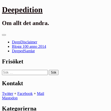
Gå
Deepedition
till
innehåll
Om allt det andra.
Primär
meny
DeepDisclaimer
Blogg 100 anno 2014
DeepedSamlat
Frisöket
Sök
efter:
Kontakt
Twitter
+
Facebook
+
Mail
Mastodon
Kategorierna