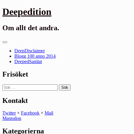
Gå
Deepedition
till
innehåll
Om allt det andra.
Primär
meny
DeepDisclaimer
Blogg 100 anno 2014
DeepedSamlat
Frisöket
Sök
efter:
Kontakt
Twitter
+
Facebook
+
Mail
Mastodon
Kategorierna