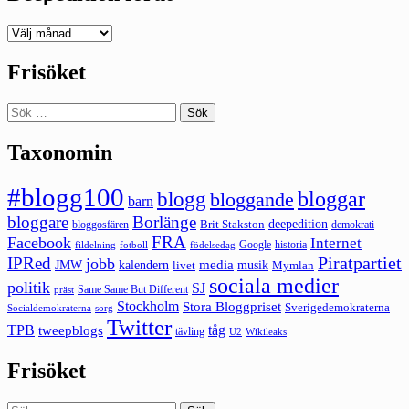
Deepedition
förut
Frisöket
Sök
efter:
Taxonomin
#blogg100
bloggar
blogg
bloggande
barn
bloggare
Borlänge
deepedition
Brit Stakston
bloggosfären
demokrati
FRA
Facebook
Internet
Google
historia
fildelning
fotboll
födelsedag
Piratpartiet
IPRed
jobb
kalendern
media
JMW
livet
musik
Mymlan
sociala medier
politik
SJ
Same Same But Different
präst
Stockholm
Stora Bloggpriset
Sverigedemokraterna
sorg
Socialdemokraterna
Twitter
TPB
tåg
tweepblogs
tävling
U2
Wikileaks
Frisöket
Sök