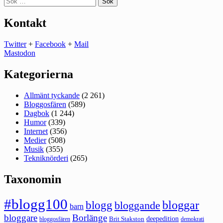
efter:
Kontakt
Twitter
+
Facebook
+
Mail
Mastodon
Kategorierna
Allmänt tyckande
(2 261)
Bloggosfären
(589)
Dagbok
(1 244)
Humor
(339)
Internet
(356)
Medier
(508)
Musik
(355)
Tekniknörderi
(265)
Taxonomin
#blogg100
bloggar
blogg
bloggande
barn
bloggare
Borlänge
deepedition
Brit Stakston
bloggosfären
demokrati