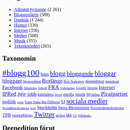
Allmänt tyckande
(2 261)
Bloggosfären
(589)
Dagbok
(1 244)
Humor
(339)
Internet
(356)
Medier
(508)
Musik
(355)
Tekniknörderi
(265)
Taxonomin
#blogg100
bloggar
blogg
bloggande
barn
bloggare
Borlänge
deepedition
Brit Stakston
bloggosfären
demokrati
FRA
Facebook
Internet
Google
historia
fildelning
fotboll
födelsedag
Piratpartiet
IPRed
jobb
kalendern
media
JMW
livet
musik
Mymlan
sociala medier
politik
SJ
Same Same But Different
präst
Stockholm
Stora Bloggpriset
Sverigedemokraterna
sorg
Socialdemokraterna
Twitter
TPB
tåg
tweepblogs
tävling
U2
Wikileaks
Deepedition förut