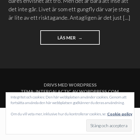
dåres envishet att tro. Men det är bara att inse att
det inte går. Livet är som ett gungfly där varje steg
är lite av ett risktagande. Antagligen är det just […]
"DET
LÄS MER
BLIR
SÄLLAN
SOM
MAN
TÄNKT
SIG"
DRIVS MED WORDPRESS
TEMA: INTERGALACTIC AV
WORDPRESS.COM
.
Integritet och cookies: Den här webbplatsen använder cookies. Genom att
fortsätta använda den här webbplatsen godkänner du deras användning.
Om du vill veta mer, inklusive hur du kontrollerar cookies, se:
Cookie-policy