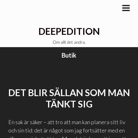
Gå
till
PRI
MEN
innehåll
DEEPEDITION
Om allt det andra.
Butik
DET BLIR SÄLLAN SOM MAN
TÄNKT SIG
En sak är säker – att tro att man kan planera sitt liv
och sin tid: det är något som jag fortsätter med en