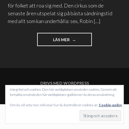
för folket att roa sig med. Den cirkus som de
senaste åren utspelat sig på bästa sändningstid
med allt som kan underhålla: sex, Robin […]
"CIRKUS
LÄS MER
ASSANGE"
DRIVS MED WORDPRESS
TEMA: INTERGALACTIC AV
WORDPRESS.COM
.
Integritet och cookies: Den här webbplatsen använder cookies. Genom att
fortsätta använda den här webbplatsen godkänner du deras användning.
Om du vill veta mer, inklusive hur du kontrollerar cookies, se:
Cookie-policy