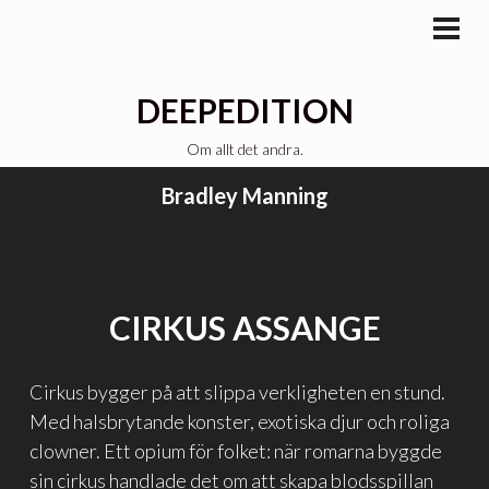
Gå
till
PRI
MEN
innehåll
DEEPEDITION
Om allt det andra.
Bradley Manning
CIRKUS ASSANGE
Cirkus bygger på att slippa verkligheten en stund.
Med halsbrytande konster, exotiska djur och roliga
clowner. Ett opium för folket: när romarna byggde
sin cirkus handlade det om att skapa blodsspillan