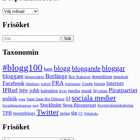
Deepedition
förut
Frisöket
Sök
efter:
Taxonomin
#blogg100
bloggar
blogg
bloggande
barn
bloggare
Borlänge
deepedition
Brit Stakston
bloggosfären
demokrati
FRA
Facebook
Internet
Google
historia
fildelning
fotboll
födelsedag
Piratpartiet
IPRed
jobb
kalendern
media
JMW
livet
musik
Mymlan
sociala medier
politik
SJ
Same Same But Different
präst
Stockholm
Stora Bloggpriset
Sverigedemokraterna
sorg
Socialdemokraterna
Twitter
TPB
tåg
tweepblogs
tävling
U2
Wikileaks
Frisöket
Sök