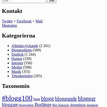
efter:
Kontakt
Twitter
+
Facebook
+
Mail
Mastodon
Kategorierna
Allmänt tyckande
(2 261)
Bloggosfären
(589)
Dagbok
(1 244)
Humor
(339)
Internet
(356)
Medier
(508)
Musik
(355)
Tekniknörderi
(265)
Taxonomin
#blogg100
bloggar
blogg
bloggande
barn
bloggare
Borlänge
deepedition
Brit Stakston
bloggosfären
demokrati