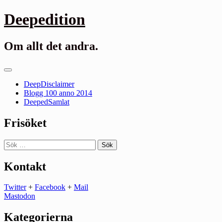
Gå
Deepedition
till
innehåll
Om allt det andra.
Primär
meny
DeepDisclaimer
Blogg 100 anno 2014
DeepedSamlat
Frisöket
Sök
efter:
Kontakt
Twitter
+
Facebook
+
Mail
Mastodon
Kategorierna