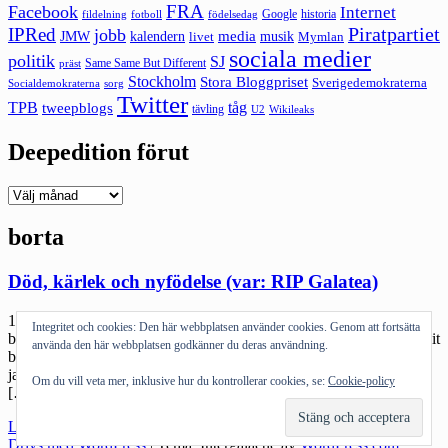
FRA
Facebook
Internet
Google
historia
fildelning
fotboll
födelsedag
Piratpartiet
IPRed
jobb
kalendern
media
JMW
livet
musik
Mymlan
sociala medier
politik
SJ
Same Same But Different
präst
Stockholm
Stora Bloggpriset
Sverigedemokraterna
sorg
Socialdemokraterna
Twitter
TPB
tåg
tweepblogs
tävling
U2
Wikileaks
Deepedition förut
Deepedition
förut
borta
Död, kärlek och nyfödelse (var: RIP Galatea)
1. Det är jävla sorgligt. En av världens garanterat bäst skrivna
Integritet och cookies: Den här webbplatsen använder cookies. Genom att fortsätta
bloggar har gått i graven. Angela har bara stängt ner, fimpat och tagit
använda den här webbplatsen godkänner du deras användning.
bort :( I will miss you Angela. Edit: Det vart ett jävla gnäll över att
jag blev ledsen över att inte få läsa mer. Men då struntar vi i det då.
Om du vill veta mer, inklusive hur du kontrollerar cookies, se:
Cookie-policy
[…]
"Död,
Läs mer
kärlek
Drivs med WordPress
|
Tema: Intergalactic av
WordPress.com
.