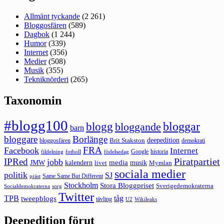
Allmänt tyckande
(2 261)
Bloggosfären
(589)
Dagbok
(1 244)
Humor
(339)
Internet
(356)
Medier
(508)
Musik
(355)
Tekniknörderi
(265)
Taxonomin
#blogg100
bloggar
blogg
bloggande
barn
bloggare
Borlänge
deepedition
Brit Stakston
bloggosfären
demokrati
FRA
Facebook
Internet
Google
historia
fildelning
fotboll
födelsedag
Piratpartiet
IPRed
jobb
kalendern
media
JMW
livet
musik
Mymlan
sociala medier
politik
SJ
Same Same But Different
präst
Stockholm
Stora Bloggpriset
Sverigedemokraterna
sorg
Socialdemokraterna
Twitter
TPB
tåg
tweepblogs
tävling
U2
Wikileaks
Deepedition förut